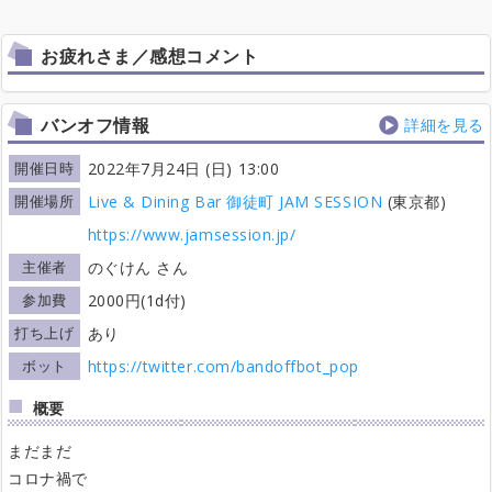
お疲れさま／感想コメント
バンオフ情報
詳細を見る
開催日時
2022年7月24日 (日) 13:00
開催場所
Live & Dining Bar 御徒町 JAM SESSION
(東京都)
https://www.jamsession.jp/
主催者
のぐけん さん
参加費
2000円(1d付)
打ち上げ
あり
ボット
https://twitter.com/bandoffbot_pop
概要
まだまだ
コロナ禍で