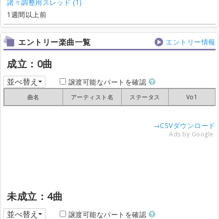
諸々調整用スレッド (1)
1週間以上前
エントリー楽曲一覧
エントリー情報
成立：0曲
並べ替え
譲渡可能なパートを確認
曲名
曲名
曲名
曲名
アーティスト名
アーティスト名
アーティスト名
アーティスト名
ステータス
ステータス
ステータス
ステータス
Vo1
Vo1
Vo1
Vo1
→CSVダウンロード
Ads by Google
未成立：4曲
並べ替え
譲渡可能なパートを確認