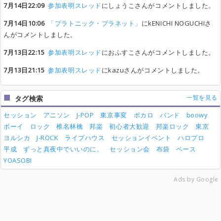
7月14日22:09
参加表明スレッド
にしょうこさんがコメントしました。
7月14日10:06
「プラトニック・プラネット」
にkENICHI NOGUCHIさ
んがコメントしました。
7月13日22:15
参加表明スレッド
におふすこさんがコメントしました。
7月13日21:15
参加表明スレッド
にkazuさんがコメントしました。
一覧を見る
タグ検索
セッション
アニソン
J-POP
東京事変
ボカロ
バンド
boowy
ボーイ
ロック
椎名林檎
邦楽
初心者大歓迎
邦楽ロック
東京
ヨルシカ
J-ROCK
ライブハウス
セッションイベント
ハロプロ
平成
ずっと真夜中でいいのに。
セッション会
布袋
ベース
YOASOBI
Ads by Google