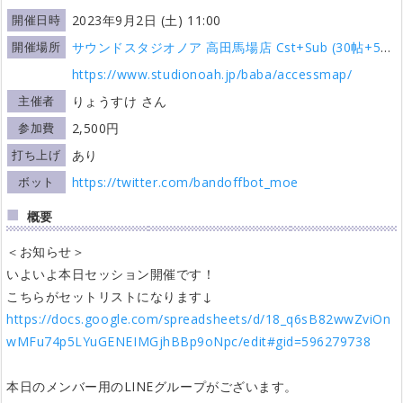
開催日時
2023年9月2日 (土) 11:00
開催場所
サウンドスタジオノア 高田馬場店 Cst+Sub (30帖+5帖)
https://www.studionoah.jp/baba/accessmap/
主催者
りょうすけ さん
参加費
2,500円
打ち上げ
あり
ボット
https://twitter.com/bandoffbot_moe
概要
＜お知らせ＞
いよいよ本日セッション開催です！
こちらがセットリストになります↓
https://docs.google.com/spreadsheets/d/18_q6sB82wwZviOn
wMFu74p5LYuGENEIMGjhBBp9oNpc/edit#gid=596279738
本日のメンバー用のLINEグループがございます。