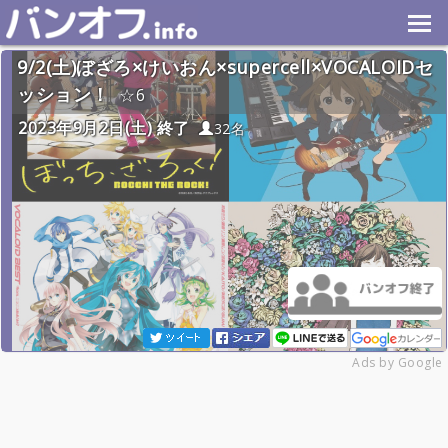
9/2(土)ぼざろ×けいおん×supercell×VOCALOIDセ
ッション！
6
2023年9月2日(土) 終了
32名
Ads by Google