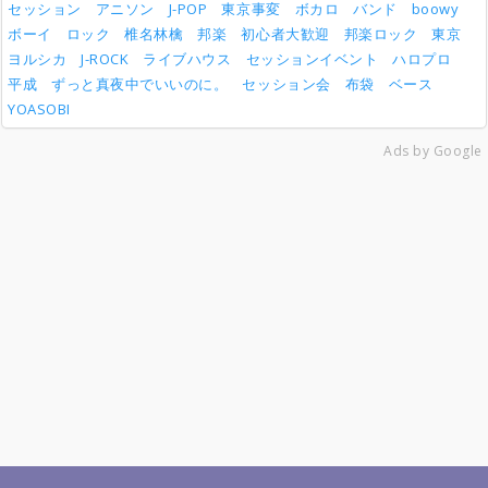
冬の日
冬の日
冬の日
冬の日
放課後ティータイム
放課後ティータイム
放課後ティータイム
放課後ティータイム
あと5人
あと5人
あと5人
あと5人
受付終了
受付終了
受付終了
受付終了
セッション
アニソン
J-POP
東京事変
ボカロ
バンド
boowy
0
0
0
0
ボーイ
ロック
椎名林檎
邦楽
初心者大歓迎
邦楽ロック
東京
Cagayake!GIRLS
Cagayake!GIRLS
Cagayake!GIRLS
Cagayake!GIRLS
桜高軽音部
桜高軽音部
桜高軽音部
桜高軽音部
あと5人
あと5人
あと5人
あと5人
受付終了
受付終了
受付終了
受付終了
0
0
0
0
ヨルシカ
J-ROCK
ライブハウス
セッションイベント
ハロプロ
平成
ずっと真夜中でいいのに。
セッション会
布袋
ベース
YOASOBI
Ads by Google