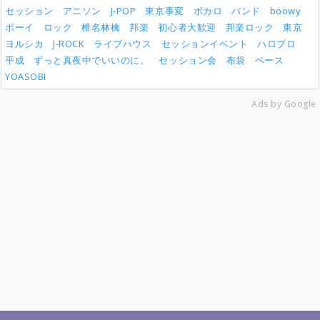
セッション
アニソン
J-POP
東京事変
ボカロ
バンド
boowy
ボーイ
ロック
椎名林檎
邦楽
初心者大歓迎
邦楽ロック
東京
ヨルシカ
J-ROCK
ライブハウス
セッションイベント
ハロプロ
平成
ずっと真夜中でいいのに。
セッション会
布袋
ベース
YOASOBI
Ads by Google