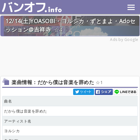
12/14(土)YOASOBI・ヨルシカ・ずとまよ・Adoセ
ッション@吉祥寺
4
2024年12月14日(土) 終了
Ads by Google
32名
楽曲情報：だから僕は音楽を辞めた
1
曲名
だから僕は音楽を辞めた
アーティスト名
ヨルシカ