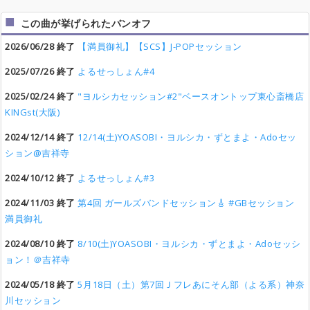
この曲が挙げられたバンオフ
2026/06/28 終了
【満員御礼】【SCS】J-POPセッション
2025/07/26 終了
よるせっしょん#4
2025/02/24 終了
"ヨルシカセッション#2"ベースオントップ東心斎橋店
KINGst(大阪)
2024/12/14 終了
12/14(土)YOASOBI・ヨルシカ・ずとまよ・Adoセッ
ション@吉祥寺
2024/10/12 終了
よるせっしょん#3
2024/11/03 終了
第4回 ガールズバンドセッション🎸 #GBセッション
満員御礼
2024/08/10 終了
8/10(土)YOASOBI・ヨルシカ・ずとまよ・Adoセッシ
ョン！＠吉祥寺
2024/05/18 終了
5月18日（土）第7回Ｊフレあにそん部（よる系）神奈
川セッション