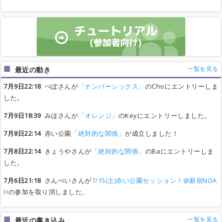
一覧を見る
最近の動き
7月9日22:18
ぺぽさんが
「ナンバーシックス」
のChoにエントリーしま
した。
7月9日18:39
みほさんが
「オレンジ」
のKeyにエントリーしました。
7月8日22:14
赤い公園
「絶対的な関係」
が成立しました！
7月8日22:14
きょうやさんが
「絶対的な関係」
のBaにエントリーしま
した。
7月6日21:18
さんぺいさんが
7/15(土)赤い公園セッション！@新宿NOA
H
の参加を取り消しました。
一覧を見る
最近の書き込み