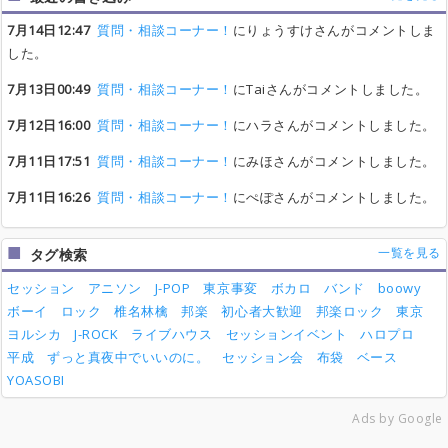
7月14日12:47
質問・相談コーナー！
にりょうすけさんがコメントしま
した。
7月13日00:49
質問・相談コーナー！
にTaiさんがコメントしました。
7月12日16:00
質問・相談コーナー！
にハラさんがコメントしました。
7月11日17:51
質問・相談コーナー！
にみほさんがコメントしました。
7月11日16:26
質問・相談コーナー！
にぺぽさんがコメントしました。
一覧を見る
タグ検索
セッション
アニソン
J-POP
東京事変
ボカロ
バンド
boowy
ボーイ
ロック
椎名林檎
邦楽
初心者大歓迎
邦楽ロック
東京
ヨルシカ
J-ROCK
ライブハウス
セッションイベント
ハロプロ
平成
ずっと真夜中でいいのに。
セッション会
布袋
ベース
YOASOBI
Ads by Google