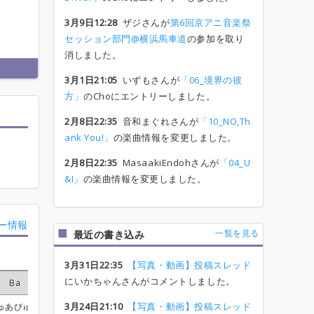
3月9日12:28
ザジさんが
第6回京アニ音楽祭
セッション部門@横浜馬車道
の参加を取り
消しました。
3月1日21:05
いずもさんが
「06_境界の彼
方」
のChoにエントリーしました。
2月8日22:35
音和まぐれさんが
「10_NO,Th
ank You!」
の楽曲情報を変更しました。
2月8日22:35
MasaakiEndohさんが
「04_U
&I」
の楽曲情報を変更しました。
ー情報
一覧を見る
最近の書き込み
3月31日22:35
【写真・動画】投稿スレッド
にいかちゃんさんがコメントしました。
Ba
Ba
Ba
Ba
Dr
Dr
Dr
Dr
Key
Key
Key
Key
Other
Other
Other
Other
3月24日21:10
【写真・動画】投稿スレッド
ゅあぴゅあ
ゅあぴゅあ
ゅあぴゅあ
ゅあぴゅあ
harry
harry
harry
harry
くろすりぃ
くろすりぃ
くろすりぃ
くろすりぃ