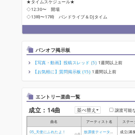
★タイムスケジュール★
◇12:30〜 開場
◇13時〜17時 バンドライブ＆DJタイム
バンオフ掲示板
【写真・動画】投稿スレッド (5)
1週間以上前
【お気軽に】質問掲示板 (15)
1週間以上前
エントリー楽曲一覧
成立：14曲
並べ替え
譲渡可能
曲名
曲名
曲名
曲名
アーティスト名
アーティスト名
アーティスト名
アーティスト名
ステー
ステー
ステー
ステー
05_天使にふれたよ！
05_天使にふれたよ！
05_天使にふれたよ！
05_天使にふれたよ！
放課後ティータイム
放課後ティータイム
放課後ティータイム
放課後ティータイム
成立(募
成立(募
成立(募
成立(募
0
0
0
0