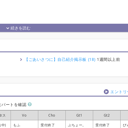
【ごあいさつに】自己紹介掲示板 (18)
1週間以上前
エントリ
なパートを確認
タス
タス
タス
タス
Vo
Vo
Vo
Vo
Cho
Cho
Cho
Cho
Gt1
Gt1
Gt1
Gt1
Gt2
Gt2
Gt2
Gt2
集中)
集中)
集中)
集中)
もふ
もふ
もふ
もふ
受付終了
受付終了
受付終了
受付終了
ぶちょー。
ぶちょー。
ぶちょー。
ぶちょー。
受付終了
受付終了
受付終了
受付終了
ぴ
ぴ
ぴ
ぴ