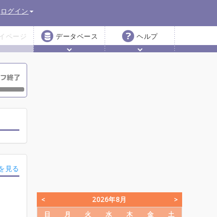
ログイン
イページ
データベース
ヘルプ
を見る
2026年8月
日
月
火
水
木
金
土