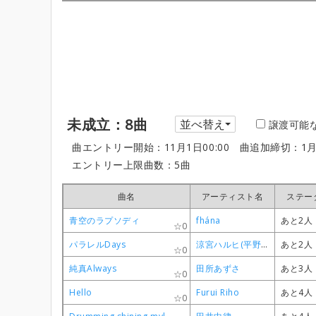
未成立：8曲
並べ替え
譲渡可能
曲エントリー開始：11月1日00:00
曲追加締切：1月
エントリー上限曲数：5曲
曲名
曲名
曲名
曲名
アーティスト名
アーティスト名
アーティスト名
アーティスト名
ステー
ステー
ステー
ステー
青空のラプソディ
青空のラプソディ
青空のラプソディ
青空のラプソディ
fhána
fhána
fhána
fhána
あと2人
あと2人
あと2人
あと2人
0
0
0
0
パラレルDays
パラレルDays
パラレルDays
パラレルDays
涼宮ハルヒ(平野綾)
涼宮ハルヒ(平野綾)
涼宮ハルヒ(平野綾)
涼宮ハルヒ(平野綾)
あと2人
あと2人
あと2人
あと2人
0
0
0
0
純真Always
純真Always
純真Always
純真Always
田所あずさ
田所あずさ
田所あずさ
田所あずさ
あと3人
あと3人
あと3人
あと3人
0
0
0
0
Hello
Hello
Hello
Hello
Furui Riho
Furui Riho
Furui Riho
Furui Riho
あと4人
あと4人
あと4人
あと4人
0
0
0
0