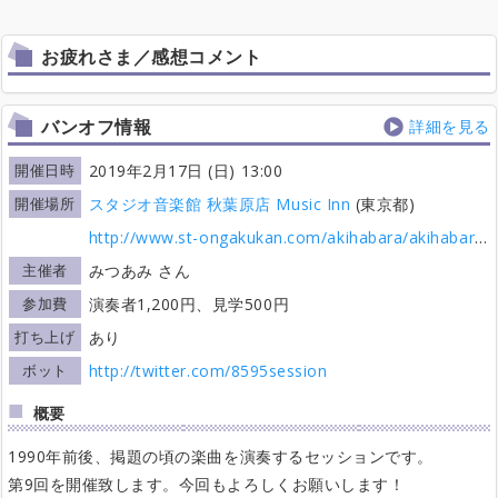
お疲れさま／感想コメント
バンオフ情報
詳細を見る
開催日時
2019年2月17日 (日) 13:00
開催場所
スタジオ音楽館 秋葉原店 Music Inn
(東京都)
http://www.st-ongakukan.com/akihabara/akihabara.html
主催者
みつあみ さん
参加費
演奏者1,200円、見学500円
打ち上げ
あり
ボット
http://twitter.com/8595session
概要
1990年前後、掲題の頃の楽曲を演奏するセッションです。
第9回を開催致します。今回もよろしくお願いします！