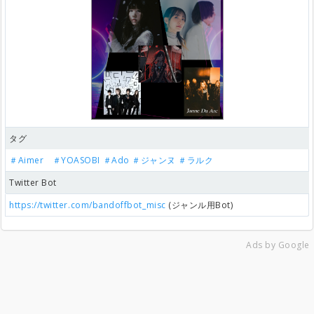
タグ
＃Aimer ＃YOASOBI
＃Ado
＃ジャンヌ
＃ラルク
Twitter Bot
https://twitter.com/bandoffbot_misc
(ジャンル用Bot)
Ads by Google