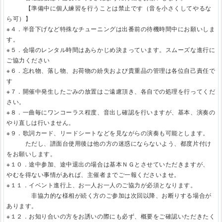
【準備中に個人練習を行うことは禁止です（音を小さくしてやるな
ら可）】
※４．半音下げなど特殊なチューニングは出番前の待機時間中にお願いしま
す。
※５．会場のレンタル時間はあらかじめ決まっています。スムーズな進行に
ご協力ください
※６．忘れ物、落し物、お荷物の紛失および貴重品の管理は各位自己責任で
す
※７．開催中発生したごみの放置はご遠慮頂き、各自での処理を行ってくだ
さい。
※８．一曲毎にワンコーラス程度、音出し確認を行いますが、基本、演奏の
やり直しは行いません。
※９．歌詞カード、リードシートなどを見ながらの演奏も可能とします。
ただし、譜面台使用後は他の方の迷惑にならないよう、都度片付け
をお願いします。
※１０．途中参加、途中退出の場合は基本ＮＧとさせていただきますが、
やむを得ない事情があれば、主催者までご一報くださいませ。
※１１．イベント進行上、お一人お一人のご協力が必須となります。
非協力的な様相が続く方のご参加は次回以降、お断りする場合が
あります。
※１２．お知り合いの方をお誘いの際にも必ず、概要をご確認いただきたく