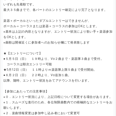
いずれも先着順です。
最大３５曲までで、各パートのエントリー確定により完了となります。
楽器＋ボーカルといったダブルエントリーはできませんが、
ボーカル＋コーラスまたは楽器＋コーラスの参加はOKとします。
※基本は上記の内容となりますが、エントリー状況により歌い手＋楽器参加
をOKとします。
※曲順は開催近くに参加者へのお知らせ欄にて発表致します
★【エントリーについて】
●５月５日（日） １９時より、Vo２曲まで・楽器隊３曲まで受付。
コーラスは順次エントリー可能
★5月12日（日） １１時よりｍ楽器隊上限５曲まで受付開始。
●６月２日（日） ２２時より、Vo追加１曲。
以降、随時、エントリー状況をみてアナウンスを行います。
【参加にあたっての注意事項】
※０．エントリー状況により、上記日程について変更する場合があります。
※１．スムーズな進行のため、各位制限曲数内での積極的なエントリーをお
願いします。
※２．楽曲情報変更は参加申し込み者において変更可