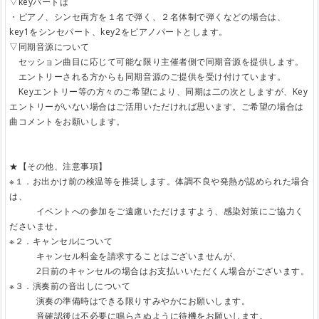
▽keyパートは
・ピアノ、シンセ両方を１名で弾く、２名体制で弾くなどの場合は、
key1をシンセパート、key2をピアノパートとします。
▽同期音源について
セッション曲目に応じて可能な限り主催者側で同期音源を提供します。
エントリーされる方からも同期音源のご提供を受け付けています。
Keyエントリー等の方々のご希望により、同期は二の次としますが、Key
エントリーがいない場合はご活用いただければ思います。ご希望の場合は
曲コメントをお願いします。
★【その他、注意事項】
※１．お出かけ前の検温等を推奨します。体調不良や発熱が認められた場合
は、
イベントへの参加をご遠慮いただけますよう、感染対策にご協力く
ださいませ。
※２．キャンセルについて
キャンセル料金を請求することはございませんが、
2日前のキャンセルの場合はお支払いいただくん場合がございます。
※３．演奏前の音出しについて
演奏の準備時はできる限りすみやかにお願いします。
音確認後は不必要に鳴らさぬように待機をお願いします。