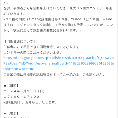
す。
なお、参加者から希望曲を上げていただき、最大３５曲のエントリーを進
めていきます。
※３５曲の内訳（Aimerの課題曲は各１０曲、YOASOBIは１０曲、＋Ado
は５曲 ＋ジャンヌダルクは5曲 ＋ラルク5曲を予定していますが、エン
トリー状況によって課題曲の曲数変更を行います。）
【同期音源について】
主催者の方で用意できる同期音源リストとなります。
エントリ―の際にご活用くださいませ。
https://docs.google.com/spreadsheets/d/1iXOrXgOMCbZfc_Gt8W2b
R8sAUsvnYM5Y/edit?usp=sharing&ouid=118323902399973612268&r
tpof=true&sd=true
ご参加の際は当概要の記載項目をすべてご一読の上、ご承諾ください
★【日時】
２０２４年８月２５日（日）
１０：００～１７：００
※詳細は後日、お知らせいたします。
★【場所】