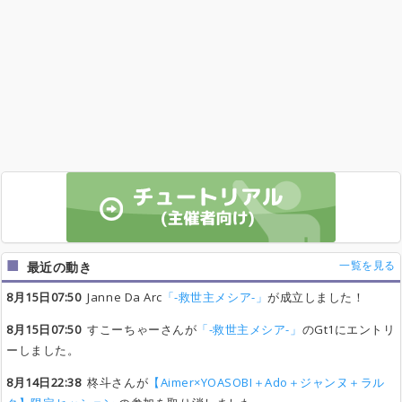
一覧を見る
最近の動き
8月15日07:50
Janne Da Arc
「-救世主メシア-」
が成立しました！
8月15日07:50
すこーちゃーさんが
「-救世主メシア-」
のGt1にエントリ
ーしました。
8月14日22:38
柊斗さんが
【Aimer×YOASOBI＋Ado＋ジャンヌ＋ラル