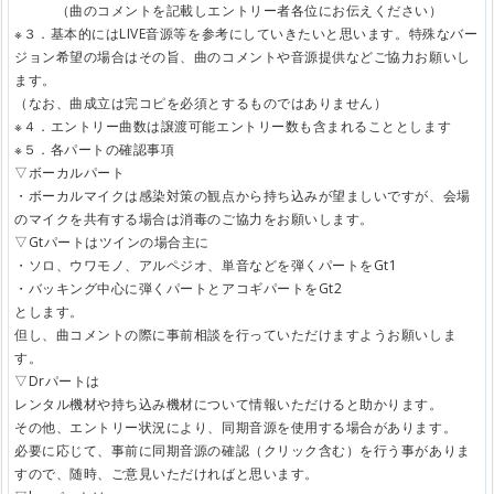
（曲のコメントを記載しエントリー者各位にお伝えください）
※３．基本的にはLIVE音源等を参考にしていきたいと思います。特殊なバー
ジョン希望の場合はその旨、曲のコメントや音源提供などご協力お願いし
ます。
（なお、曲成立は完コピを必須とするものではありません）
※４．エントリー曲数は譲渡可能エントリー数も含まれることとします
※５．各パートの確認事項
▽ボーカルパート
・ボーカルマイクは感染対策の観点から持ち込みが望ましいですが、会場
のマイクを共有する場合は消毒のご協力をお願いします。
▽Gtパートはツインの場合主に
・ソロ、ウワモノ、アルペジオ、単音などを弾くパートをGt1
・バッキング中心に弾くパートとアコギパートをGt2
とします。
但し、曲コメントの際に事前相談を行っていただけますようお願いしま
す。
▽Drパートは
レンタル機材や持ち込み機材について情報いただけると助かります。
その他、エントリー状況により、同期音源を使用する場合があります。
必要に応じて、事前に同期音源の確認（クリック含む）を行う事がありま
すので、随時、ご意見いただければと思います。