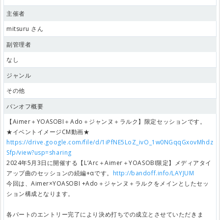
主催者
mitsuru さん
副管理者
なし
ジャンル
その他
バンオフ概要
【Aimer＋YOASOBI＋Ado＋ジャンヌ＋ラルク】限定セッションです。
★イベントイメージCM動画★
https://drive.google.com/file/d/1iPfNE5LoZ_ivO_1w0NGqqGxovMhdz
Sfp/view?usp=sharing
2024年5月3日に開催する【L’Arc＋Aimer＋YOASOBI限定】メディアタイ
アップ曲のセッションの続編+αです。
http://bandoff.info/LAYJUM
今回は、Aimer×YOASOBI +Ado＋ジャンヌ＋ラルクをメインとしたセッ
ション構成となります。
各パートのエントリー完了により決め打ちでの成立とさせていただきま