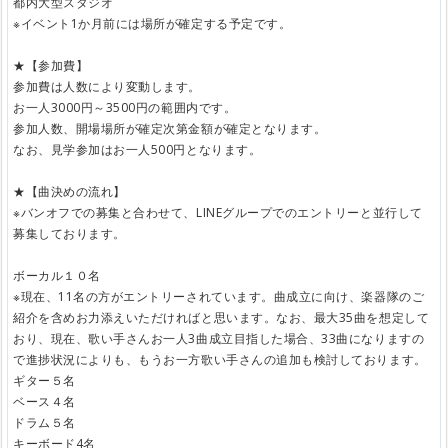
都内大型スタジオ
※イベント1か月前には場所が確定する予定です。
★【参加費】
参加費は人数により変動します。
お一人3000円～3500円の範囲内です。
参加人数、開場場所が確定次第金額が確定となります。
なお、見学参加はお一人500円となります。
★【曲決めの流れ】
※バンオフでの募集と合わせて、LINEグループでのエントリーと並行して
募集しております。
ボーカル１０名
※現在、11名の方がエントリーされています。曲成立に向け、楽器隊のご
紹介を含めお力添えいただければと思います。なお、最大35曲を想定して
おり、現在、歌い手さんお一人3曲成立目指した場合、33曲になりますの
で進捗状況によりも、もうお一方歌い手さんの追加も検討しております。
ギター５名
ベース４名
ドラム５名
キーボード4名