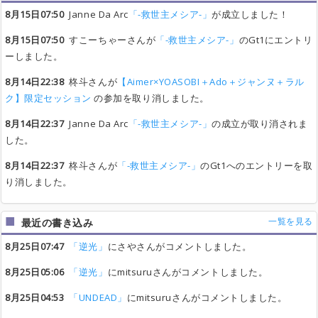
8月15日07:50
Janne Da Arc
「-救世主メシア-」
が成立しました！
8月15日07:50
すこーちゃーさんが
「-救世主メシア-」
のGt1にエントリ
ーしました。
8月14日22:38
柊斗さんが
【Aimer×YOASOBI＋Ado＋ジャンヌ＋ラル
ク】限定セッション
の参加を取り消しました。
8月14日22:37
Janne Da Arc
「-救世主メシア-」
の成立が取り消されま
した。
8月14日22:37
柊斗さんが
「-救世主メシア-」
のGt1へのエントリーを取
り消しました。
一覧を見る
最近の書き込み
8月25日07:47
「逆光」
にさやさんがコメントしました。
8月25日05:06
「逆光」
にmitsuruさんがコメントしました。
8月25日04:53
「UNDEAD」
にmitsuruさんがコメントしました。