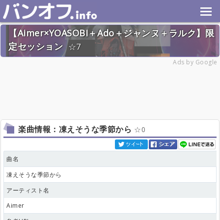
【Aimer×YOASOBI＋Ado＋ジャンヌ＋ラルク】限
定セッション
7
2024年8月25日(日) 終了
Ads by Google
25名
楽曲情報：凍えそうな季節から
0
曲名
凍えそうな季節から
アーティスト名
Aimer