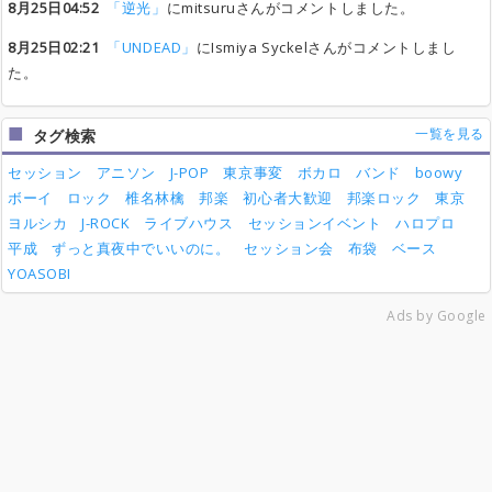
8月25日04:52
「逆光」
にmitsuruさんがコメントしました。
8月25日02:21
「UNDEAD」
にIsmiya Syckelさんがコメントしまし
た。
一覧を見る
タグ検索
セッション
アニソン
J-POP
東京事変
ボカロ
バンド
boowy
ボーイ
ロック
椎名林檎
邦楽
初心者大歓迎
邦楽ロック
東京
ヨルシカ
J-ROCK
ライブハウス
セッションイベント
ハロプロ
平成
ずっと真夜中でいいのに。
セッション会
布袋
ベース
YOASOBI
Ads by Google