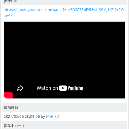
参考URL
https://music.youtube.com/watch?v=z8GSC75dF9I&si=SGY_1KEt2r2Q
uwFK
追加日時
2024/05/06 23:38:06 by
愁華
さん
募集中パート