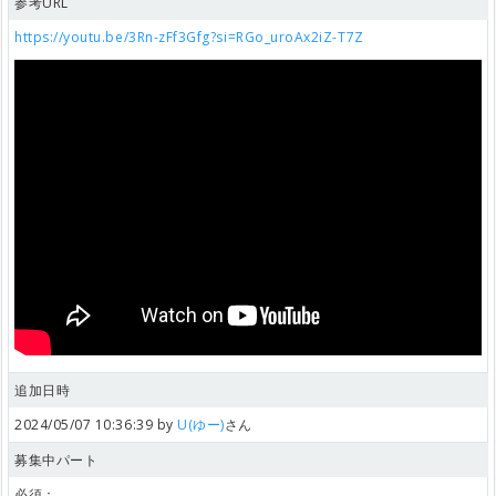
参考URL
https://youtu.be/3Rn-zFf3Gfg?si=RGo_uroAx2iZ-T7Z
追加日時
2024/05/07 10:36:39 by
U(ゆー)
さん
募集中パート
必須：