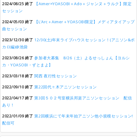
2024/08/25 終了
【Aimer×YOASOBI＋Ado＋ジャンヌ＋ラルク】限定
セッション
2024/05/03 終了
【L’Arc＋Aimer＋YOASOBI限定】メディアタイアップ
曲セッション
2023/12/30 終了
12/30(土)年末ライブハウスセッション！(アニソン&ボ
カロ編)@池袋
2023/08/26 終了
参加者大募集 8/26（土）よるせっしょん【ヨルシ
カ・YOASOBI・ずとまよ】
2023/03/18 終了
関西 夜行性セッション
2022/09/10 終了
第22回代々木アニソンセッション
2022/04/17 終了
第3回５０２号室横浜邦楽アニソンセッション 配信
あり！
2022/01/09 終了
第2回横浜にて年末年始アニソン他小規模セッション!
配信可