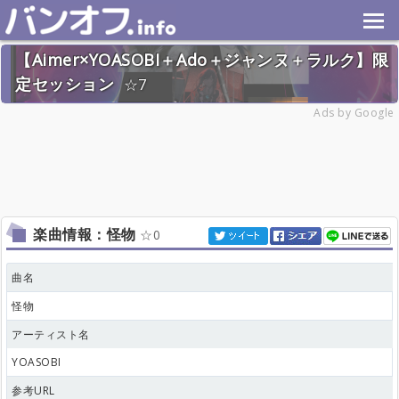
【Aimer×YOASOBI＋Ado＋ジャンヌ＋ラルク】限
定セッション
7
2024年8月25日(日) 終了
Ads by Google
25名
楽曲情報：怪物
0
曲名
怪物
アーティスト名
YOASOBI
参考URL