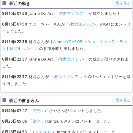
一覧を見る
最近の動き
8月15日07:50
Janne Da Arc
「-救世主メシア-」
が成立しました！
8月15日07:50
すこーちゃーさんが
「-救世主メシア-」
のGt1にエントリ
ーしました。
8月14日22:38
柊斗さんが
【Aimer×YOASOBI＋Ado＋ジャンヌ＋ラル
ク】限定セッション
の参加を取り消しました。
8月14日22:37
Janne Da Arc
「-救世主メシア-」
の成立が取り消されま
した。
8月14日22:37
柊斗さんが
「-救世主メシア-」
のGt1へのエントリーを取
り消しました。
一覧を見る
最近の書き込み
8月25日07:47
「逆光」
にさやさんがコメントしました。
8月25日05:06
「逆光」
にmitsuruさんがコメントしました。
8月25日04:53
「UNDEAD」
にmitsuruさんがコメントしました。