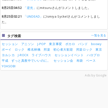
8月25日04:52
「逆光」
にmitsuruさんがコメントしました。
8月25日02:21
「UNDEAD」
にIsmiya Syckelさんがコメントしまし
た。
一覧を見る
タグ検索
セッション
アニソン
J-POP
東京事変
ボカロ
バンド
boowy
ボーイ
ロック
椎名林檎
邦楽
初心者大歓迎
邦楽ロック
東京
ヨルシカ
J-ROCK
ライブハウス
セッションイベント
ハロプロ
平成
ずっと真夜中でいいのに。
セッション会
布袋
ベース
YOASOBI
Ads by Google