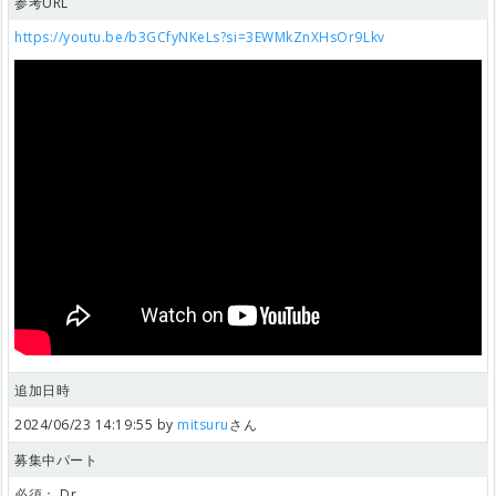
参考URL
https://youtu.be/b3GCfyNKeLs?si=3EWMkZnXHsOr9Lkv
追加日時
2024/06/23 14:19:55 by
mitsuru
さん
募集中パート
必須：
Dr