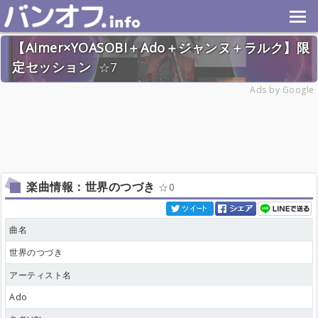
【Aimer×YOASOBI＋Ado＋ジャンヌ＋ラルク】限
定セッション
7
2024年8月25日(日) 終了
Ads by Google
25名
楽曲情報：世界のつづき
0
曲名
世界のつづき
アーティスト名
Ado