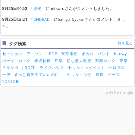
8月25日04:52
「逆光」
にmitsuruさんがコメントしました。
8月25日02:21
「UNDEAD」
にIsmiya Syckelさんがコメントしまし
た。
一覧を見る
タグ検索
セッション
アニソン
J-POP
東京事変
ボカロ
バンド
boowy
ボーイ
ロック
椎名林檎
邦楽
初心者大歓迎
邦楽ロック
東京
ヨルシカ
J-ROCK
ライブハウス
セッションイベント
ハロプロ
平成
ずっと真夜中でいいのに。
セッション会
布袋
ベース
YOASOBI
Ads by Google