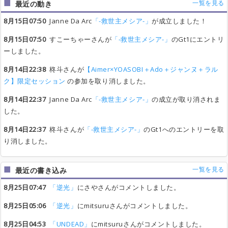
一覧を見る
最近の動き
8月15日07:50
Janne Da Arc
「-救世主メシア-」
が成立しました！
8月15日07:50
すこーちゃーさんが
「-救世主メシア-」
のGt1にエントリ
ーしました。
8月14日22:38
柊斗さんが
【Aimer×YOASOBI＋Ado＋ジャンヌ＋ラル
ク】限定セッション
の参加を取り消しました。
8月14日22:37
Janne Da Arc
「-救世主メシア-」
の成立が取り消されま
した。
8月14日22:37
柊斗さんが
「-救世主メシア-」
のGt1へのエントリーを取
り消しました。
一覧を見る
最近の書き込み
8月25日07:47
「逆光」
にさやさんがコメントしました。
8月25日05:06
「逆光」
にmitsuruさんがコメントしました。
8月25日04:53
「UNDEAD」
にmitsuruさんがコメントしました。