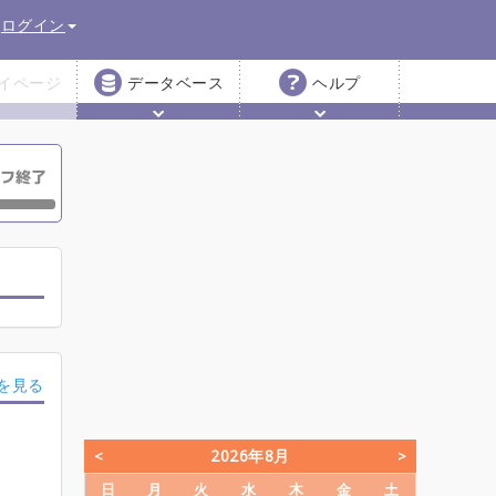
ログイン
イページ
データベース
ヘルプ
を見る
2026年8月
日
月
火
水
木
金
土