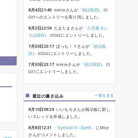
8月4日21:40
mArieさんが
「顔(2回目)」
の
Gt1へのエントリーを取り消しました。
8月2日22:59
たまたまさんが
「八芒星ダン
ス(2回目)」
のGt2にエントリーしました。
7月30日23:17
ぼっち！？さんが
「顔(2回
目)」
のGt2にエントリーしました。
7月30日23:17
mArieさんが
「顔(2回目)」
の
Gt1にエントリーしました。
一覧を見る
最近の書き込み
8月10日09:29
いいちろさんが掲示板に新し
いスレッドを作成しました。
8月8日12:31
「Symbol IV : Earth」
にMoe
さんがコメントしました。