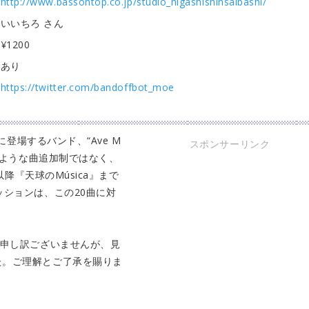
http://www.bassontop.co.jp/studio_higashishinsaibashi/
いいちろ さん
¥1200
あり
https://twitter.com/bandoffbot_moe
に登場するバンド、“Ave M
スポンサーリンク
のような曲追加制ではなく、
以降『天球のMúsica』まで
ッションは、この20曲に対
変申し訳ございませんが、見
た。ご理解とご了承を賜りま