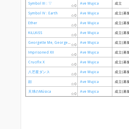
Symbol III : ▽
Symbol III : ▽
Symbol III : ▽
Symbol III : ▽
Ave Mujica
Ave Mujica
Ave Mujica
Ave Mujica
成立
成立
成立
成立
0
0
0
0
Symbol IV : Earth
Symbol IV : Earth
Symbol IV : Earth
Symbol IV : Earth
Ave Mujica
Ave Mujica
Ave Mujica
Ave Mujica
成立(募
成立(募
成立(募
成立(募
0
0
0
0
Ether
Ether
Ether
Ether
Ave Mujica
Ave Mujica
Ave Mujica
Ave Mujica
成立(募
成立(募
成立(募
成立(募
0
0
0
0
KiLLKiSS
KiLLKiSS
KiLLKiSS
KiLLKiSS
Ave Mujica
Ave Mujica
Ave Mujica
Ave Mujica
成立(募
成立(募
成立(募
成立(募
0
0
0
0
Georgette Me, Georgette You
Georgette Me, Georgette You
Georgette Me, Georgette You
Georgette Me, Georgette You
Ave Mujica
Ave Mujica
Ave Mujica
Ave Mujica
成立(募
成立(募
成立(募
成立(募
0
0
0
0
Imprisoned XII
Imprisoned XII
Imprisoned XII
Imprisoned XII
Ave Mujica
Ave Mujica
Ave Mujica
Ave Mujica
成立(募
成立(募
成立(募
成立(募
0
0
0
0
Crucifix X
Crucifix X
Crucifix X
Crucifix X
Ave Mujica
Ave Mujica
Ave Mujica
Ave Mujica
成立(募
成立(募
成立(募
成立(募
0
0
0
0
八芒星ダンス
八芒星ダンス
八芒星ダンス
八芒星ダンス
Ave Mujica
Ave Mujica
Ave Mujica
Ave Mujica
成立(募
成立(募
成立(募
成立(募
0
0
0
0
顔
顔
顔
顔
Ave Mujica
Ave Mujica
Ave Mujica
Ave Mujica
成立(募
成立(募
成立(募
成立(募
0
0
0
0
天球のMúsica
天球のMúsica
天球のMúsica
天球のMúsica
Ave Mujica
Ave Mujica
Ave Mujica
Ave Mujica
成立(募
成立(募
成立(募
成立(募
0
0
0
0