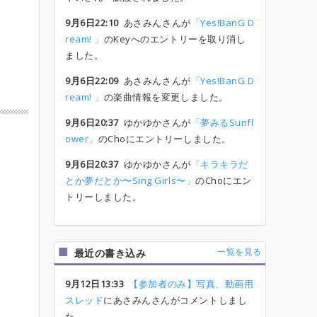
9月6日22:10
あさみんさんが
「Yes!BanG D
ream! 」
のKeyへのエントリーを取り消し
ました。
9月6日22:09
あさみんさんが
「Yes!BanG D
ream! 」
の楽曲情報を変更しました。
9月6日20:37
ゆかゆかさんが
「夢みるSunfl
ower」
のChoにエントリーしました。
9月6日20:37
ゆかゆかさんが
「キラキラだ
とか夢だとか〜Sing Girls〜」
のChoにエン
トリーしました。
一覧を見る
最近の書き込み
9月12日13:33
【参加者のみ】写真、動画用
スレッド
にあさみんさんがコメントしまし
た。