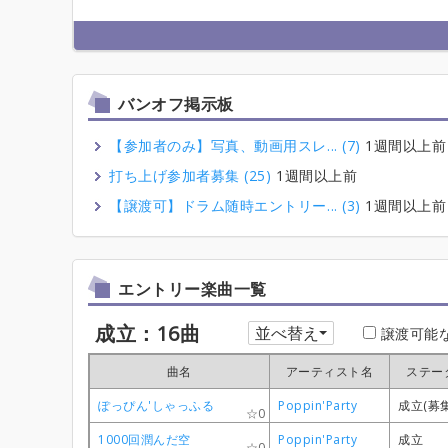
バンオフ掲示板
【参加者のみ】写真、動画用スレ... (7)
1週間以上前
打ち上げ参加者募集 (25)
1週間以上前
【譲渡可】ドラム随時エントリー... (3)
1週間以上前
エントリー楽曲一覧
成立：16曲
並べ替え
譲渡可能
曲名
曲名
曲名
曲名
アーティスト名
アーティスト名
アーティスト名
アーティスト名
ステー
ステー
ステー
ステー
ぽっぴん'しゃっふる
ぽっぴん'しゃっふる
ぽっぴん'しゃっふる
ぽっぴん'しゃっふる
Poppin'Party
Poppin'Party
Poppin'Party
Poppin'Party
成立(募
成立(募
成立(募
成立(募
0
0
0
0
1000回潤んだ空
1000回潤んだ空
1000回潤んだ空
1000回潤んだ空
Poppin'Party
Poppin'Party
Poppin'Party
Poppin'Party
成立
成立
成立
成立
0
0
0
0