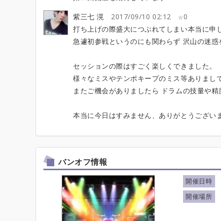
紫三七 滉
2017/09/10 02:12
0
打ち上げの際盛大につぶれてしまい本当に申
急遽初参戦というのにも関わらず 沢山の迷
セッションの際はすごく楽しくできました。
様々なミスやテンポキープのミス等ありまし
またご機会がありましたら ドラムの技量や
本当に今日はすみません、ありがとうござい
バンオフ情報
開催日時
開催場所