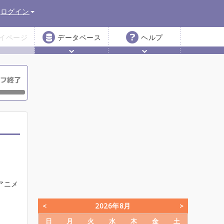
ログイン
イページ
データベース
ヘルプ
アニメ
2026年8月
日
月
火
水
木
金
土