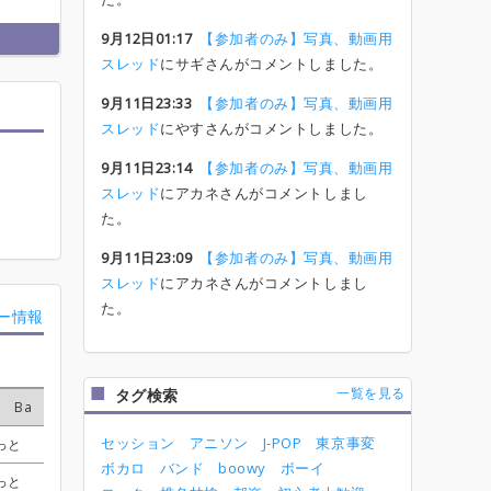
9月12日01:17
【参加者のみ】写真、動画用
スレッド
にサギさんがコメントしました。
9月11日23:33
【参加者のみ】写真、動画用
スレッド
にやすさんがコメントしました。
9月11日23:14
【参加者のみ】写真、動画用
スレッド
にアカネさんがコメントしまし
た。
9月11日23:09
【参加者のみ】写真、動画用
スレッド
にアカネさんがコメントしまし
た。
ー情報
一覧を見る
タグ検索
Ba
Ba
Ba
Ba
Dr
Dr
Dr
Dr
Key
Key
Key
Key
Perc
Perc
Perc
Perc
Other
Other
Other
Other
セッション
アニソン
J-POP
東京事変
っと
っと
っと
っと
じゅんたろー
じゅんたろー
じゅんたろー
じゅんたろー
あさみん
あさみん
あさみん
あさみん
受付終了
受付終了
受付終了
受付終了
ボカロ
バンド
boowy
ボーイ
っと
っと
っと
っと
紫三七 滉
紫三七 滉
紫三七 滉
紫三七 滉
あさみん
あさみん
あさみん
あさみん