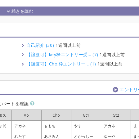
自己紹介 (30)
1週間以上前
【譲渡可】key枠エントリー受... (7)
1週間以上前
【譲渡可】Cho.枠エントリー... (1)
1週間以上前
エントリ
なパートを確認
タス
タス
タス
タス
Vo
Vo
Vo
Vo
Cho
Cho
Cho
Cho
Gt1
Gt1
Gt1
Gt1
Gt2
Gt2
Gt2
Gt2
集中)
集中)
集中)
集中)
アカネ
アカネ
アカネ
アカネ
ぉもち
ぉもち
ぉもち
ぉもち
やす
やす
やす
やす
アカネ
アカネ
アカネ
アカネ
ま
ま
ま
ま
れたす
れたす
れたす
れたす
あさみん
あさみん
あさみん
あさみん
とがっしー
とがっしー
とがっしー
とがっしー
ゆーや
ゆーや
ゆーや
ゆーや
ま
ま
ま
ま