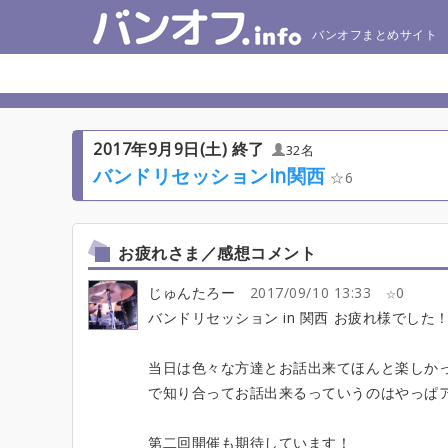
バンオフまとめサイト
2017年9月9日(土) 終了
32名
バンドリセッションin関西
6
お疲れさま／感想コメント
じゅんたろー
2017/09/10 13:33
0
バンドリセッション in 関西 お疲れ様でし
当日は色々な方達とお話出来てほんと楽しか
で知り合ってお話出来るっていうのはやっぱ
第二回開催も期待しています！