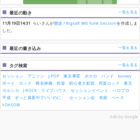
一覧を見る
最近の動き
11月19日14:31
らいさんが
難波 / Bigsalt 845 Funk Session
を作成しま
した。
一覧を見る
最近の書き込み
一覧を見る
タグ検索
セッション
アニソン
J-POP
東京事変
ボカロ
バンド
boowy
ボーイ
ロック
椎名林檎
邦楽
初心者大歓迎
邦楽ロック
東京
ヨルシカ
J-ROCK
ライブハウス
セッションイベント
ハロプロ
平成
ずっと真夜中でいいのに。
セッション会
布袋
ベース
YOASOBI
Ads by Google