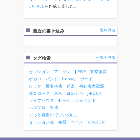
UNFACE
を作成しました。
一覧を見る
最近の書き込み
一覧を見る
タグ検索
セッション
アニソン
J-POP
東京事変
ボカロ
バンド
boowy
ボーイ
ロック
椎名林檎
邦楽
初心者大歓迎
邦楽ロック
東京
ヨルシカ
J-ROCK
ライブハウス
セッションイベント
ハロプロ
平成
ずっと真夜中でいいのに。
セッション会
布袋
ベース
YOASOBI