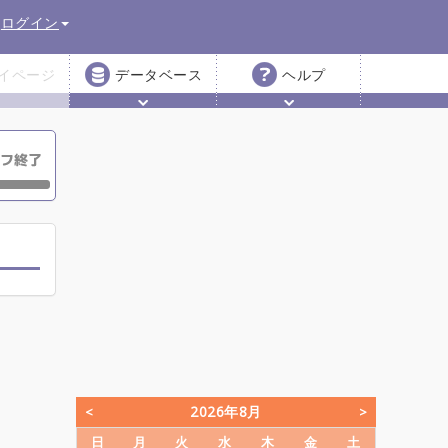
ログイン
イページ
データベース
ヘルプ
2026年8月
日
月
火
水
木
金
土