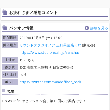
お疲れさま／感想コメント
バンオフ情報
詳細を見る
開催日時
2019年10月5日 (土) 12:00
開催場所
サウンドスタジオノア 三軒茶屋店 Cst
(東京都)
https://www.studionoah.jp/sancha/
主催者
ヒデ さん
参加費
参加者数で人数割り(目安2000円)
打ち上げ
あり
ボット
https://twitter.com/bandoffbot_rock
概要
Do As Infinityセッション会、第19回のご案内です！