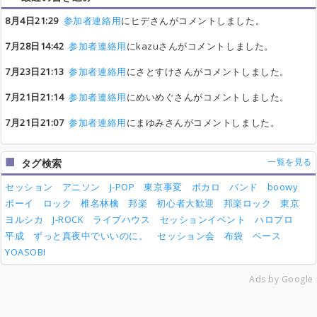
8月4日21:29
参加者連絡用
にヒデさんがコメントしました。
7月28日14:42
参加者連絡用
にkazuさんがコメントしました。
7月23日21:13
参加者連絡用
にさとすけさんがコメントしました。
7月21日21:14
参加者連絡用
にめいめぐさんがコメントしました。
7月21日21:07
参加者連絡用
にまゆみさんがコメントしました。
一覧を見る
タグ検索
セッション
アニソン
J-POP
東京事変
ボカロ
バンド
boowy
ボーイ
ロック
椎名林檎
邦楽
初心者大歓迎
邦楽ロック
東京
ヨルシカ
J-ROCK
ライブハウス
セッションイベント
ハロプロ
平成
ずっと真夜中でいいのに。
セッション会
布袋
ベース
YOASOBI
Ads by Google