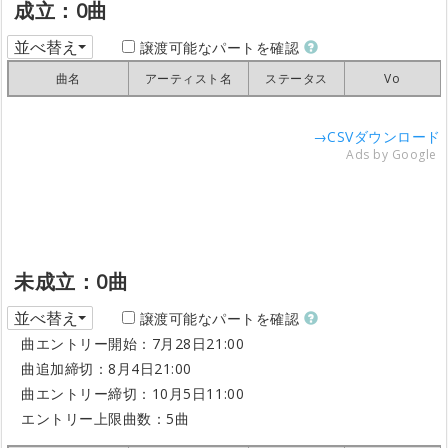
成立：0曲
並べ替え
譲渡可能なパートを確認
曲名
曲名
曲名
曲名
アーティスト名
アーティスト名
アーティスト名
アーティスト名
ステータス
ステータス
ステータス
ステータス
Vo
Vo
Vo
Vo
→CSVダウンロード
Ads by Google
未成立：0曲
並べ替え
譲渡可能なパートを確認
曲エントリー開始：7月28日21:00
曲追加締切：8月4日21:00
曲エントリー締切：10月5日11:00
エントリー上限曲数：5曲