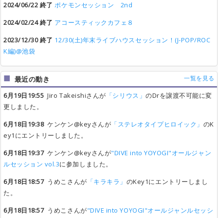
2024/06/22 終了
ポケモンセッション 2nd
2024/02/24 終了
アコースティックカフェ８
2023/12/30 終了
12/30(土)年末ライブハウスセッション！(J-POP/ROC
K編)@池袋
一覧を見る
最近の動き
6月19日19:55
Jiro Takeishiさんが
「シリウス」
のDrを譲渡不可能に変
更しました。
6月18日19:38
ケンケン@keyさんが
「ステレオタイプヒロイック」
のK
ey1にエントリーしました。
6月18日19:37
ケンケン@keyさんが
"DIVE into YOYOGI"オールジャン
ルセッション vol.3
に参加しました。
6月18日18:57
うめこさんが
「キラキラ」
のKey1にエントリーしまし
た。
6月18日18:57
うめこさんが
"DIVE into YOYOGI"オールジャンルセッシ