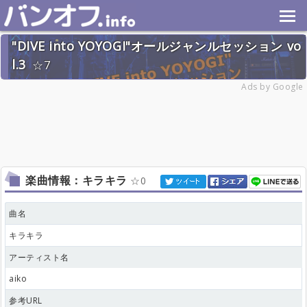
"DIVE into YOYOGI"オールジャンルセッション vo
l.3
7
2026年6月20日(土) 終了
Ads by Google
28名
楽曲情報：キラキラ
0
曲名
キラキラ
アーティスト名
aiko
参考URL