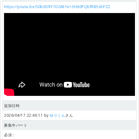
https://youtu.be/S0bXDRY1DGM?si=3H60PQbfRB5shPZ2
追加日時
2026/04/17 22:46:11 by
ゆりくん
さん
募集中パート
必須：