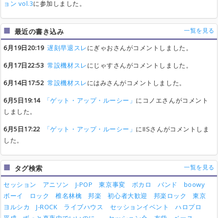
ョン vol.3
に参加しました。
一覧を見る
最近の書き込み
6月19日20:19
遅刻早退スレ
にぎゃおさんがコメントしました。
6月17日22:53
常設機材スレ
にじゃすさんがコメントしました。
6月14日17:52
常設機材スレ
にはみさんがコメントしました。
6月5日19:14
「ゲット・アップ・ルーシー」
にコノエさんがコメント
しました。
6月5日17:22
「ゲット・アップ・ルーシー」
にIISさんがコメントしま
した。
一覧を見る
タグ検索
セッション
アニソン
J-POP
東京事変
ボカロ
バンド
boowy
ボーイ
ロック
椎名林檎
邦楽
初心者大歓迎
邦楽ロック
東京
ヨルシカ
J-ROCK
ライブハウス
セッションイベント
ハロプロ