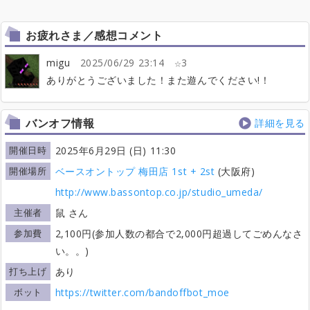
お疲れさま／感想コメント
migu
2025/06/29 23:14
3
ありがとうございました！また遊んでください!！
バンオフ情報
詳細を見る
開催日時
2025年6月29日 (日) 11:30
開催場所
ベースオントップ 梅田店 1st + 2st
(大阪府)
http://www.bassontop.co.jp/studio_umeda/
主催者
鼠 さん
参加費
2,100円(参加人数の都合で2,000円超過してごめんなさ
い。。)
打ち上げ
あり
ボット
https://twitter.com/bandoffbot_moe