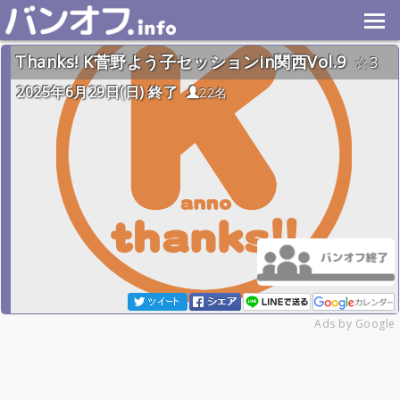
Thanks! K菅野よう子セッションin関西Vol.9
3
2025年6月29日(日) 終了
22名
Ads by Google