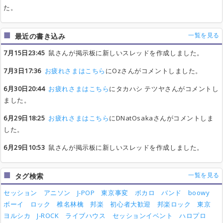
た。
一覧を見る
最近の書き込み
7月15日23:45
鼠さんが掲示板に新しいスレッドを作成しました。
7月3日17:36
お疲れさまはこちら
にOzさんがコメントしました。
6月30日20:44
お疲れさまはこちら
にタカハシ テツヤさんがコメントし
ました。
6月29日18:25
お疲れさまはこちら
にDNatOsakaさんがコメントしま
した。
6月29日10:53
鼠さんが掲示板に新しいスレッドを作成しました。
一覧を見る
タグ検索
セッション
アニソン
J-POP
東京事変
ボカロ
バンド
boowy
ボーイ
ロック
椎名林檎
邦楽
初心者大歓迎
邦楽ロック
東京
ヨルシカ
J-ROCK
ライブハウス
セッションイベント
ハロプロ