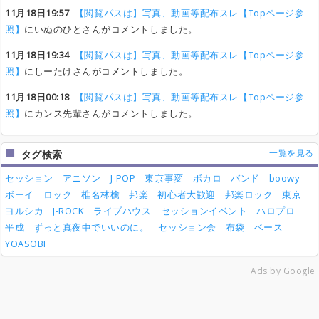
11月18日19:57
【閲覧パスは】写真、動画等配布スレ【Topページ参
照】
にいぬのひとさんがコメントしました。
11月18日19:34
【閲覧パスは】写真、動画等配布スレ【Topページ参
照】
にしーたけさんがコメントしました。
11月18日00:18
【閲覧パスは】写真、動画等配布スレ【Topページ参
照】
にカンス先輩さんがコメントしました。
一覧を見る
タグ検索
セッション
アニソン
J-POP
東京事変
ボカロ
バンド
boowy
ボーイ
ロック
椎名林檎
邦楽
初心者大歓迎
邦楽ロック
東京
ヨルシカ
J-ROCK
ライブハウス
セッションイベント
ハロプロ
平成
ずっと真夜中でいいのに。
セッション会
布袋
ベース
YOASOBI
Ads by Google