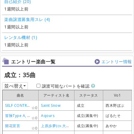
自己紹介 (20)
1週間以上前
楽曲譲渡募集用スレ (4)
1週間以上前
レンタル機材 (1)
1週間以上前
エントリー楽曲一覧
エントリー情報
成立：35曲
並べ替え
譲渡可能なパートを確認
曲名
曲名
曲名
曲名
アーティスト名
アーティスト名
アーティスト名
アーティスト名
ステータス
ステータス
ステータス
ステータス
Vo1
Vo1
Vo1
Vo1
SELF CONTROL!!
SELF CONTROL!!
SELF CONTROL!!
SELF CONTROL!!
Saint Snow
Saint Snow
Saint Snow
Saint Snow
成立
成立
成立
成立
西木野ぼぶ
西木野ぼぶ
西木野ぼぶ
西木野ぼぶ
0
0
0
0
冒険Type A, B, C!!
冒険Type A, B, C!!
冒険Type A, B, C!!
冒険Type A, B, C!!
Aqours
Aqours
Aqours
Aqours
成立(募集中)
成立(募集中)
成立(募集中)
成立(募集中)
ばるたそ
ばるたそ
ばるたそ
ばるたそ
0
0
0
0
開花宣言
開花宣言
開花宣言
開花宣言
上原歩夢(cv.大西亜玖璃
上原歩夢(cv.大西亜玖璃
上原歩夢(cv.大西亜玖璃
上原歩夢(cv.大西亜玖璃
成立(募集中)
成立(募集中)
成立(募集中)
成立(募集中)
あやか
あやか
あやか
あやか
0
0
0
0