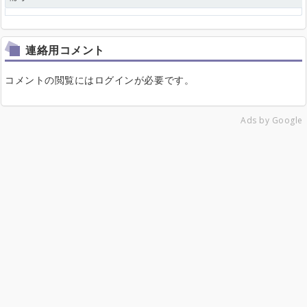
連絡用コメント
コメントの閲覧にはログインが必要です。
Ads by Google