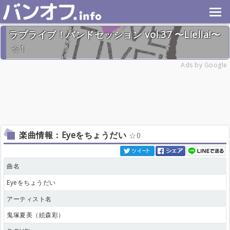
ラブライブ！バンドセッション vol.37 〜Liella!〜
1
2023年5月21日(日) 終了
Ads by Google
26名
楽曲情報：Eyeをちょうだい
0
曲名
Eyeをちょうだい
アーティスト名
鬼塚夏美（絵森彩）