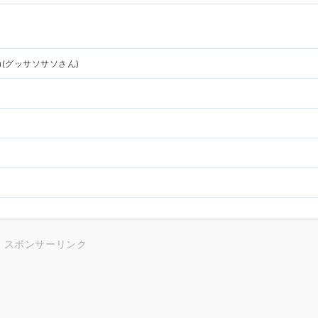
Ba(グッサソサソさん)
スポンサーリンク