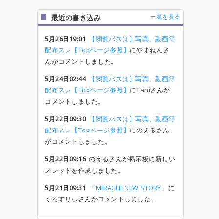
一覧を見る
最近の書き込み
5月26日19:01
【閲覧パスは】写真、動画等
配布スレ【Topページ参照】
にやまねんさ
んがコメントしました。
5月24日02:44
【閲覧パスは】写真、動画等
配布スレ【Topページ参照】
にTaniさんが
コメントしました。
5月22日09:30
【閲覧パスは】写真、動画等
配布スレ【Topページ参照】
にのえるさん
がコメントしました。
5月22日09:16
のえるさんが掲示板に新しい
スレッドを作成しました。
5月21日09:31
「MIRACLE NEW STORY」
に
くろすりぃさんがコメントしました。