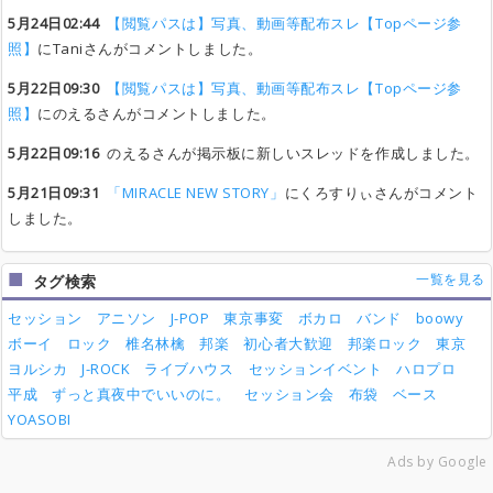
5月24日02:44
【閲覧パスは】写真、動画等配布スレ【Topページ参
照】
にTaniさんがコメントしました。
5月22日09:30
【閲覧パスは】写真、動画等配布スレ【Topページ参
照】
にのえるさんがコメントしました。
5月22日09:16
のえるさんが掲示板に新しいスレッドを作成しました。
5月21日09:31
「MIRACLE NEW STORY」
にくろすりぃさんがコメント
しました。
一覧を見る
タグ検索
セッション
アニソン
J-POP
東京事変
ボカロ
バンド
boowy
ボーイ
ロック
椎名林檎
邦楽
初心者大歓迎
邦楽ロック
東京
ヨルシカ
J-ROCK
ライブハウス
セッションイベント
ハロプロ
平成
ずっと真夜中でいいのに。
セッション会
布袋
ベース
YOASOBI
Ads by Google