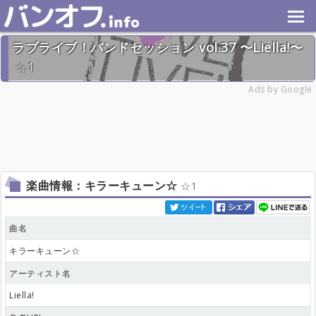
ラブライブ！バンドセッション vol.37 〜Liella!〜
1
2023年5月21日(日) 終了
Ads by Google
26名
楽曲情報：キラーキューン☆
1
曲名
キラーキューン☆
アーティスト名
Liella!