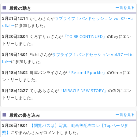
一覧を見る
最近の動き
5月21日12:14
かしわさんが
ラブライブ！バンドセッション vol.37 〜Li
ella!〜
に参加しました。
5月20日20:04
くろすりぃさんが
「TO BE CONTINUED」
のKeyにエン
トリーしました。
5月19日14:01
Fichilさんが
ラブライブ！バンドセッション vol.37 〜Liel
la!〜
に参加しました。
5月18日15:02
町屋バンライさんが
「Second Sparkle」
のOtherにエ
ントリーしました。
5月18日12:27
てぃあらさんが
「MIRACLE NEW STORY」
のGt2にエン
トリーしました。
一覧を見る
最近の書き込み
5月26日19:01
【閲覧パスは】写真、動画等配布スレ【Topページ参
照】
にやまねんさんがコメントしました。