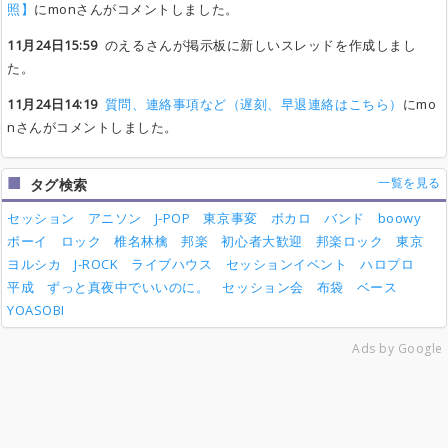
照】
にmonさんがコメントしました。
11月24日15:59
のえるさんが掲示板に新しいスレッドを作成しまし
た。
11月24日14:19
質問、連絡事項など（遅刻、早退連絡はこちら）
にmo
nさんがコメントしました。
一覧を見る
タグ検索
セッション
アニソン
J-POP
東京事変
ボカロ
バンド
boowy
ボーイ
ロック
椎名林檎
邦楽
初心者大歓迎
邦楽ロック
東京
ヨルシカ
J-ROCK
ライブハウス
セッションイベント
ハロプロ
平成
ずっと真夜中でいいのに。
セッション会
布袋
ベース
YOASOBI
Ads by Google