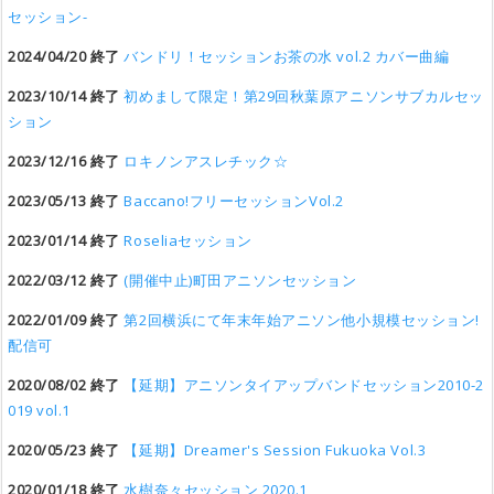
セッション-
2024/04/20 終了
バンドリ！セッションお茶の水 vol.2 カバー曲編
2023/10/14 終了
初めまして限定！第29回秋葉原アニソンサブカルセッ
ション
2023/12/16 終了
ロキノンアスレチック☆
2023/05/13 終了
Baccano!フリーセッションVol.2
2023/01/14 終了
Roseliaセッション
2022/03/12 終了
(開催中止)町田アニソンセッション
2022/01/09 終了
第2回横浜にて年末年始アニソン他小規模セッション!
配信可
2020/08/02 終了
【延期】アニソンタイアップバンドセッション2010-2
019 vol.1
2020/05/23 終了
【延期】Dreamer's Session Fukuoka Vol.3
2020/01/18 終了
水樹奈々セッション 2020.1