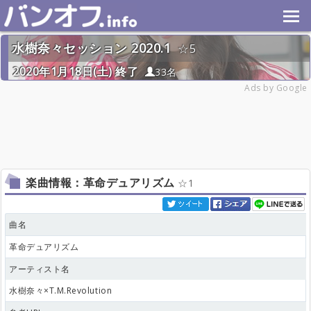
水樹奈々セッション 2020.1
5
2020年1月18日(土) 終了
33名
Ads by Google
楽曲情報：革命デュアリズム
1
曲名
革命デュアリズム
アーティスト名
水樹奈々×T.M.Revolution