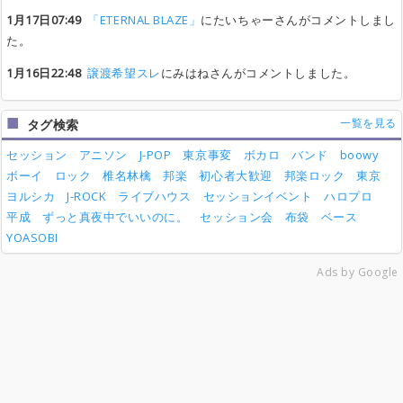
1月17日07:49
「ETERNAL BLAZE」
にたいちゃーさんがコメントしまし
た。
1月16日22:48
譲渡希望スレ
にみはねさんがコメントしました。
一覧を見る
タグ検索
セッション
アニソン
J-POP
東京事変
ボカロ
バンド
boowy
ボーイ
ロック
椎名林檎
邦楽
初心者大歓迎
邦楽ロック
東京
ヨルシカ
J-ROCK
ライブハウス
セッションイベント
ハロプロ
平成
ずっと真夜中でいいのに。
セッション会
布袋
ベース
YOASOBI
Ads by Google