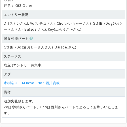
任意：
Gt2,Other
エントリー状況
Dr(ストンさん), Vo(サチコさん), Cho(たいちゃーさん), Gt1(BlkDog@おと
ーさんさん), Ba(zoe.さん), Key(ぬらうざ〜さん)
譲渡可能パート
Gt1(BlkDog@おとーさんさん), Ba(zoe.さん)
ステータス
成立 (エントリー募集中)
タグ
水樹奈々
T.M.Revolution
西川貴教
備考
追加失礼致します。
Voは水樹さんパート、Choは西川さんパートでよろしくお願いいたしま
す。