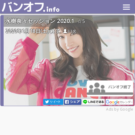
水樹奈々セッション 2020.1
5
2020年1月18日(土) 終了
33名
Ads by Google