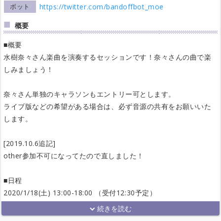
ボット
https://twitter.com/bandoffbot_moe
概要
■概要
水樹奈々さん楽曲を演奏するセッションです！奈々さんの曲で楽
しみましょう！
奈々さん単独のキャラソンもエントリー可とします。
ライブ版などの希望がある場合は、必ず音源の共有をお願いいた
します。
[2019.10.6追記]
other参加不可になってたので直しました！
■日程
2020/1/18(土) 13:00-18:00 （受付12:30予定）