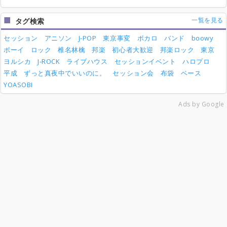
一覧を見る
タグ検索
セッション
アニソン
J-POP
東京事変
ボカロ
バンド
boowy
ボーイ
ロック
椎名林檎
邦楽
初心者大歓迎
邦楽ロック
東京
ヨルシカ
J-ROCK
ライブハウス
セッションイベント
ハロプロ
平成
ずっと真夜中でいいのに。
セッション会
布袋
ベース
YOASOBI
Ads by Google