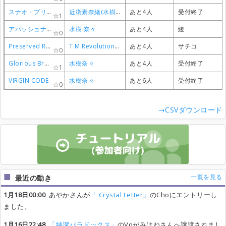
スナオ・プリンセス
スナオ・プリンセス
スナオ・プリンセス
スナオ・プリンセス
近衛素奈緒(水樹奈々)
近衛素奈緒(水樹奈々)
近衛素奈緒(水樹奈々)
近衛素奈緒(水樹奈々)
あと4人
あと4人
あと4人
あと4人
受付終了
受付終了
受付終了
受付終了
1
1
1
1
アパッショナート
アパッショナート
アパッショナート
アパッショナート
水樹 奈々
水樹 奈々
水樹 奈々
水樹 奈々
あと4人
あと4人
あと4人
あと4人
綾
綾
綾
綾
0
0
0
0
Preserved Roses
Preserved Roses
Preserved Roses
Preserved Roses
T.M.Revolution×水樹奈々
T.M.Revolution×水樹奈々
T.M.Revolution×水樹奈々
T.M.Revolution×水樹奈々
あと4人
あと4人
あと4人
あと4人
サチコ
サチコ
サチコ
サチコ
0
0
0
0
Glorious Break
Glorious Break
Glorious Break
Glorious Break
水樹奈々
水樹奈々
水樹奈々
水樹奈々
あと4人
あと4人
あと4人
あと4人
受付終了
受付終了
受付終了
受付終了
1
1
1
1
VIRGIN CODE
VIRGIN CODE
VIRGIN CODE
VIRGIN CODE
水樹奈々
水樹奈々
水樹奈々
水樹奈々
あと6人
あと6人
あと6人
あと6人
受付終了
受付終了
受付終了
受付終了
0
0
0
0
→CSVダウンロード
一覧を見る
最近の動き
1月18日00:00
あやかさんが
「 Crystal Letter」
のChoにエントリーし
ました。
1月16日22:48
「純潔パラドックス」
のVoがみはねさんへ譲渡されまし