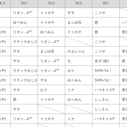
タス
タス
タス
タス
Vo1
Vo1
Vo1
Vo1
Vo2
Vo2
Vo2
Vo2
Vo3
Vo3
Vo3
Vo3
Gt1
Gt1
Gt1
Gt1
リオン...♪*ﾟ
リオン...♪*ﾟ
リオン...♪*ﾟ
リオン...♪*ﾟ
ドゥガチ
ドゥガチ
ドゥガチ
ドゥガチ
ザキ
ザキ
ザキ
ザキ
こうや
こうや
こうや
こうや
ゆーみん
ゆーみん
ゆーみん
ゆーみん
ドゥガチ
ドゥガチ
ドゥガチ
ドゥガチ
まふゆ氏
まふゆ氏
まふゆ氏
まふゆ氏
悠
悠
悠
悠
ハ
ハ
ハ
ハ
集中)
集中)
集中)
集中)
リオン...♪*ﾟ
リオン...♪*ﾟ
リオン...♪*ﾟ
リオン...♪*ﾟ
ゆーみん
ゆーみん
ゆーみん
ゆーみん
ドゥガチ
ドゥガチ
ドゥガチ
ドゥガチ
悠
悠
悠
悠
受
受
受
受
集中)
集中)
集中)
集中)
ラティナおじさん
ラティナおじさん
ラティナおじさん
ラティナおじさん
リオン...♪*ﾟ
リオン...♪*ﾟ
リオン...♪*ﾟ
リオン...♪*ﾟ
こうや
こうや
こうや
こうや
集中)
集中)
集中)
集中)
ザキ
ザキ
ザキ
ザキ
まふゆ氏
まふゆ氏
まふゆ氏
まふゆ氏
のえにゃん
のえにゃん
のえにゃん
のえにゃん
こうや
こうや
こうや
こうや
受
受
受
受
ザキ
ザキ
ザキ
ザキ
リオン...♪*ﾟ
リオン...♪*ﾟ
リオン...♪*ﾟ
リオン...♪*ﾟ
九
九
九
九
吉川 (仮)
吉川 (仮)
吉川 (仮)
吉川 (仮)
悠
悠
悠
悠
集中)
集中)
集中)
集中)
ラティナおじさん
ラティナおじさん
ラティナおじさん
ラティナおじさん
リオン...♪*ﾟ
リオン...♪*ﾟ
リオン...♪*ﾟ
リオン...♪*ﾟ
おり
おり
おり
おり
SHIN-Ya！
SHIN-Ya！
SHIN-Ya！
SHIN-Ya！
受
受
受
受
集中)
集中)
集中)
集中)
ラティナおじさん
ラティナおじさん
ラティナおじさん
ラティナおじさん
ザキ
ザキ
ザキ
ザキ
ゆーみん
ゆーみん
ゆーみん
ゆーみん
SHIN-Ya！
SHIN-Ya！
SHIN-Ya！
SHIN-Ya！
受
受
受
受
集中)
集中)
集中)
集中)
ザキ
ザキ
ザキ
ザキ
おり
おり
おり
おり
ニナ
ニナ
ニナ
ニナ
ハマキャスP
ハマキャスP
ハマキャスP
ハマキャスP
受
受
受
受
集中)
集中)
集中)
集中)
悠
悠
悠
悠
ドゥガチ
ドゥガチ
ドゥガチ
ドゥガチ
ゆーみん
ゆーみん
ゆーみん
ゆーみん
じぃさん
じぃさん
じぃさん
じぃさん
受
受
受
受
ザキ
ザキ
ザキ
ザキ
じぃさん
じぃさん
じぃさん
じぃさん
吉川
吉川
吉川
吉川
集中)
集中)
集中)
集中)
リオン...♪*ﾟ
リオン...♪*ﾟ
リオン...♪*ﾟ
リオン...♪*ﾟ
ドゥガチ
ドゥガチ
ドゥガチ
ドゥガチ
ニナ
ニナ
ニナ
ニナ
ハマキャスP
ハマキャスP
ハマキャスP
ハマキャスP
受
受
受
受