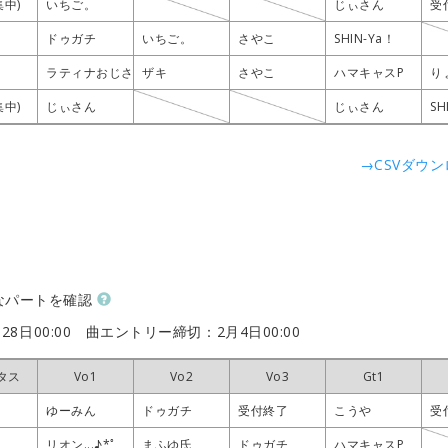
集中)
集中)
集中)
集中)
いちご。
いちご。
いちご。
いちご。
じぃさん
じぃさん
じぃさん
じぃさん
受
受
受
受
ドゥガチ
ドゥガチ
ドゥガチ
ドゥガチ
いちご。
いちご。
いちご。
いちご。
さやこ
さやこ
さやこ
さやこ
SHIN-Ya！
SHIN-Ya！
SHIN-Ya！
SHIN-Ya！
ラティナおじさん
ラティナおじさん
ラティナおじさん
ラティナおじさん
ザキ
ザキ
ザキ
ザキ
さやこ
さやこ
さやこ
さやこ
ハマキャスP
ハマキャスP
ハマキャスP
ハマキャスP
り
り
り
り
集中)
集中)
集中)
集中)
じぃさん
じぃさん
じぃさん
じぃさん
じぃさん
じぃさん
じぃさん
じぃさん
SH
SH
SH
SH
→CSVダウ
なパートを確認
28日00:00
曲エントリー締切：2月4日00:00
タス
タス
タス
タス
Vo1
Vo1
Vo1
Vo1
Vo2
Vo2
Vo2
Vo2
Vo3
Vo3
Vo3
Vo3
Gt1
Gt1
Gt1
Gt1
ゆーみん
ゆーみん
ゆーみん
ゆーみん
ドゥガチ
ドゥガチ
ドゥガチ
ドゥガチ
受付終了
受付終了
受付終了
受付終了
こうや
こうや
こうや
こうや
受
受
受
受
リオン...♪*ﾟ
リオン...♪*ﾟ
リオン...♪*ﾟ
リオン...♪*ﾟ
まふゆ氏
まふゆ氏
まふゆ氏
まふゆ氏
ドゥガチ
ドゥガチ
ドゥガチ
ドゥガチ
ハマキャスP
ハマキャスP
ハマキャスP
ハマキャスP