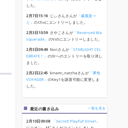
した。
2月7日15:16
じぃさんさんが
「威風堂々
と」
のChoにエントリーしました。
2月3日10:59
さやこさんが
「Reversed Ma
squerade」
のVo5にエントリーしました。
2月3日09:49
Noriさんが
「STARLIGHT CEL
EBRATE！」
のDrへのエントリーを取り消し
ました。
2月2日22:45
kinami_natzhaさんが
「夢色
VOYAGER」
のKey1を譲渡可能に変更しま
した。
一覧を見る
最近の書き込み
2月10日09:08
「Secret! Playful! Drive!」
にリオン...♪*ﾟさんがコメントしました。