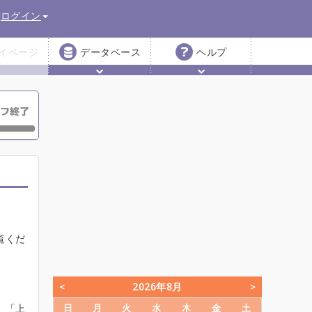
ログイン
イページ
データベース
ヘルプ
覧くだ
2026年8月
、「上
日
月
火
水
木
金
土