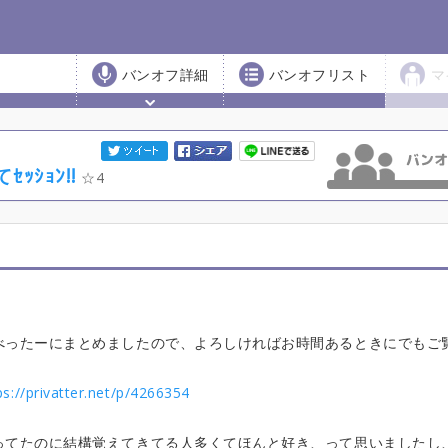
バンオフ詳細
バンオフリスト
マ
ｾｯｼｮﾝ!!
4
べったーにまとめましたので、よろしければお時間あるときにでもご
ps://privatter.net/p/4266354
ってたのに結構覚えてきてる人多くてほんと好き、って思いましたし