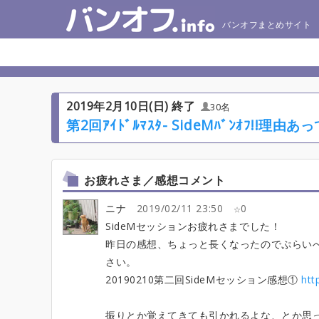
バンオフまとめサイト
2019年2月10日(日) 終了
30名
第2回ｱｲﾄﾞﾙﾏｽﾀ- SideMﾊﾞﾝｵﾌ!!理由あって
お疲れさま／感想コメント
ニナ
2019/02/11 23:50
0
SideMセッションお疲れさまでした！
昨日の感想、ちょっと長くなったのでぷらい
さい。
20190210第二回SideMセッション感想①
htt
振りとか覚えてきても引かれるよな、とか思