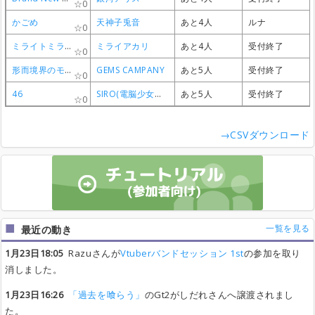
0
0
0
0
かごめ
かごめ
かごめ
かごめ
天神子兎音
天神子兎音
天神子兎音
天神子兎音
あと4人
あと4人
あと4人
あと4人
ルナ
ルナ
ルナ
ルナ
0
0
0
0
ミライトミライ
ミライトミライ
ミライトミライ
ミライトミライ
ミライアカリ
ミライアカリ
ミライアカリ
ミライアカリ
あと4人
あと4人
あと4人
あと4人
受付終了
受付終了
受付終了
受付終了
0
0
0
0
形而境界のモノローグ
形而境界のモノローグ
形而境界のモノローグ
形而境界のモノローグ
GEMS CAMPANY
GEMS CAMPANY
GEMS CAMPANY
GEMS CAMPANY
あと5人
あと5人
あと5人
あと5人
受付終了
受付終了
受付終了
受付終了
0
0
0
0
46
46
46
46
SIRO(電脳少女シロ)
SIRO(電脳少女シロ)
SIRO(電脳少女シロ)
SIRO(電脳少女シロ)
あと5人
あと5人
あと5人
あと5人
受付終了
受付終了
受付終了
受付終了
0
0
0
0
→CSVダウンロード
一覧を見る
最近の動き
1月23日18:05
Razuさんが
Vtuberバンドセッション 1st
の参加を取り
消しました。
1月23日16:26
「過去を喰らう」
のGt2がしだれさんへ譲渡されまし
た。