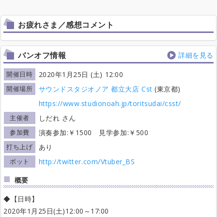
お疲れさま／感想コメント
バンオフ情報
詳細を見る
開催日時
2020年1月25日 (土) 12:00
開催場所
サウンドスタジオノア 都立大店 Cst
(東京都)
https://www.studionoah.jp/toritsudai/csst/
主催者
しだれ さん
参加費
演奏参加:￥1500 見学参加:￥500
打ち上げ
あり
ボット
http://twitter.com/Vtuber_BS
概要
◆【日時】
2020年1月25日(土)12:00～17:00