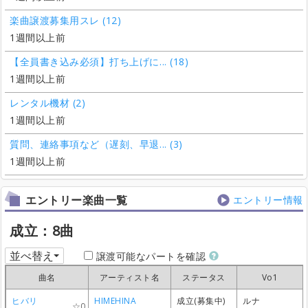
楽曲譲渡募集用スレ (12)
1週間以上前
【全員書き込み必須】打ち上げに... (18)
1週間以上前
レンタル機材 (2)
1週間以上前
質問、連絡事項など（遅刻、早退... (3)
1週間以上前
エントリー楽曲一覧
エントリー情報
成立：8曲
並べ替え
譲渡可能なパートを確認
曲名
曲名
曲名
曲名
アーティスト名
アーティスト名
アーティスト名
アーティスト名
ステータス
ステータス
ステータス
ステータス
Vo1
Vo1
Vo1
Vo1
ヒバリ
ヒバリ
ヒバリ
ヒバリ
HIMEHINA
HIMEHINA
HIMEHINA
HIMEHINA
成立(募集中)
成立(募集中)
成立(募集中)
成立(募集中)
ルナ
ルナ
ルナ
ルナ
0
0
0
0