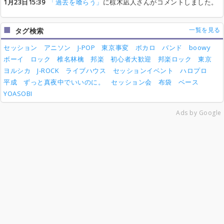
1月23日15:39
「過去を喰らう」
に椋木凪人さんがコメントしました。
一覧を見る
タグ検索
セッション
アニソン
J-POP
東京事変
ボカロ
バンド
boowy
ボーイ
ロック
椎名林檎
邦楽
初心者大歓迎
邦楽ロック
東京
ヨルシカ
J-ROCK
ライブハウス
セッションイベント
ハロプロ
平成
ずっと真夜中でいいのに。
セッション会
布袋
ベース
YOASOBI
Ads by Google