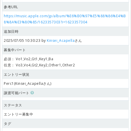
参考URL
https://music.apple.com/jp/album/%E6%B0%97%E5%88%86%E4%B
8%8A%E3%80%85/1623357303?i=1623357304
追加日時
2025/07/05 10:30:23 by
Kinsei_Acapella
さん
募集中パート
必須：
Vo1,Vo2,Gt1,Key1,Ba
任意：
Vo3,Vo4,Gt2,Key2,Other1,Other2
エントリー状況
Perc1(Kinsei_Acapellaさん)
譲渡可能パート
ステータス
エントリー募集中
タグ