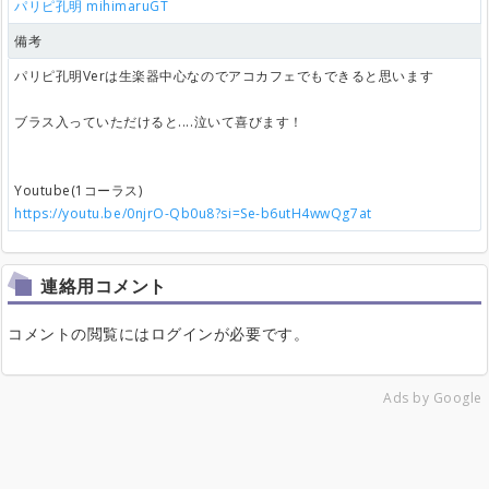
パリピ孔明
mihimaruGT
備考
パリピ孔明Verは生楽器中心なのでアコカフェでもできると思います
ブラス入っていただけると....泣いて喜びます！
Youtube(1コーラス)
https://youtu.be/0njrO-Qb0u8?si=Se-b6utH4wwQg7at
連絡用コメント
コメントの閲覧にはログインが必要です。
Ads by Google