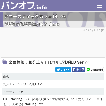
アコースティックカフェ14
8
2025年9月27日(土) 終了
54名
Ads by Google
楽曲情報：気分上々↑↑(パリピ孔明ED Ver
1
曲名
気分上々↑↑(パリピ孔明ED Ver
アーティスト名
EIKO starring 96猫、諸葛孔明(CV：置鮎龍太郎)、KABE太人（CV：千葉翔
也）、久遠七海 starring Lezel