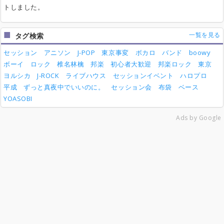
トしました。
一覧を見る
タグ検索
セッション
アニソン
J-POP
東京事変
ボカロ
バンド
boowy
ボーイ
ロック
椎名林檎
邦楽
初心者大歓迎
邦楽ロック
東京
ヨルシカ
J-ROCK
ライブハウス
セッションイベント
ハロプロ
平成
ずっと真夜中でいいのに。
セッション会
布袋
ベース
YOASOBI
Ads by Google