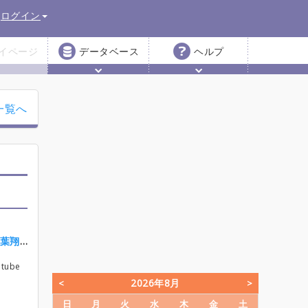
ログイン
イページ
データベース
ヘルプ
一覧へ
気分上々↑↑(パリピ孔明ED Ver - EIKO starring 96猫、諸葛孔明(CV：置鮎龍太郎)、KABE太人（CV：千葉翔也）、久遠七海 starring Lezel
ube
2026年8月
日
月
火
水
木
金
土