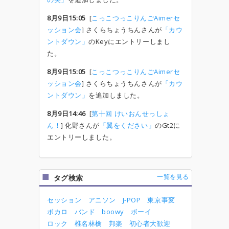
8月9日15:05
[
こっこつっこりんごAimerセ
ッション会
] さくらちょうちんさんが
「カウ
ントダウン」
のKeyにエントリーしまし
た。
8月9日15:05
[
こっこつっこりんごAimerセ
ッション会
] さくらちょうちんさんが
「カウ
ントダウン」
を追加しました。
8月9日14:46
[
第十回 けいおんせっしょ
ん！
] 化野さんが
「翼をください」
のGt2に
エントリーしました。
一覧を見る
タグ検索
セッション
アニソン
J-POP
東京事変
ボカロ
バンド
boowy
ボーイ
ロック
椎名林檎
邦楽
初心者大歓迎