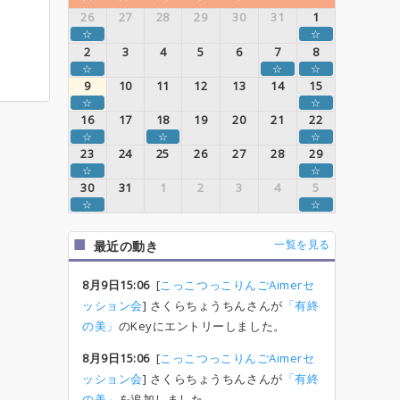
26
27
28
29
30
31
1
☆
☆
2
3
4
5
6
7
8
☆
☆
☆
9
10
11
12
13
14
15
☆
☆
16
17
18
19
20
21
22
☆
☆
☆
23
24
25
26
27
28
29
☆
☆
30
31
1
2
3
4
5
☆
☆
一覧を見る
最近の動き
8月9日15:06
[
こっこつっこりんごAimerセ
ッション会
] さくらちょうちんさんが
「有終
の美」
のKeyにエントリーしました。
8月9日15:06
[
こっこつっこりんごAimerセ
ッション会
] さくらちょうちんさんが
「有終
の美」
を追加しました。