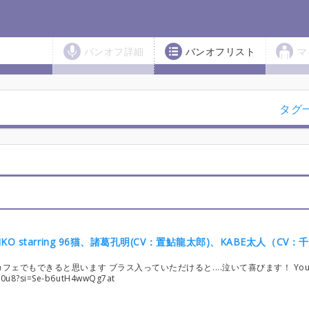
バンオフ詳細
バンオフリスト
マ
タグ
ェでもできると思います ブラス入っていただけると....泣いて喜びます！ Yout
b0u8?si=Se-b6utH4wwQg7at