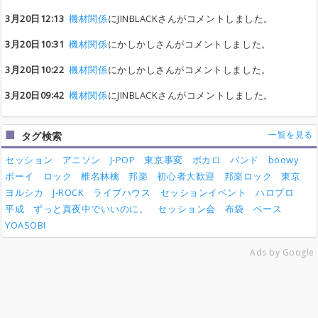
3月20日12:13
機材関係
にJINBLACKさんがコメントしました。
3月20日10:31
機材関係
にかしかしさんがコメントしました。
3月20日10:22
機材関係
にかしかしさんがコメントしました。
3月20日09:42
機材関係
にJINBLACKさんがコメントしました。
一覧を見る
タグ検索
セッション
アニソン
J-POP
東京事変
ボカロ
バンド
boowy
ボーイ
ロック
椎名林檎
邦楽
初心者大歓迎
邦楽ロック
東京
ヨルシカ
J-ROCK
ライブハウス
セッションイベント
ハロプロ
平成
ずっと真夜中でいいのに。
セッション会
布袋
ベース
YOASOBI
Ads by Google