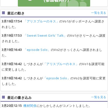
Thrilling Dreaming
Thrilling Dreaming
Thrilling Dreaming
Thrilling Dreaming
わか ふうり
わか ふうり
わか ふうり
わか ふうり
あと5人
あと5人
あと5人
あと5人
受付終了
受付終了
受付終了
受付終了
0
0
0
0
一覧を見る
最近の動き
3月19日17:54
「アリスブルーのキス」
のVo1がポッポーさんへ譲渡さ
れました。
3月19日17:53
「Sweet Sweet Girls' Talk」
のVo1がさりーさんへ譲渡
されました。
3月19日16:43
「episode Solo」
のVo2がさっくさんへ譲渡されまし
た。
3月19日16:42
しづきさんが
「アリスブルーのキス」
のVo1を譲渡可能
に変更しました。
3月19日16:42
しづきさんが
「episode Solo」
のVo2を譲渡可能に変更
しました。
一覧を見る
最近の書き込み
3月20日12:15
機材関係
にかしかしさんがコメントしました。