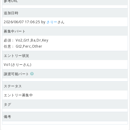
参考URL
追加日時
2026/06/07 17:06:25 by
さりー
さん
募集中パート
必須：
Vo2,Gt1,Ba,Dr,Key
任意：
Gt2,Perc,Other
エントリー状況
Vo1(さりーさん)
譲渡可能パート
ステータス
エントリー募集中
タグ
備考