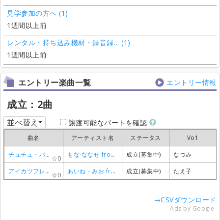
見学参加の方へ (1)
1週間以上前
レンタル・持ち込み機材・録音録... (1)
1週間以上前
エントリー楽曲一覧
エントリー情報
成立：2曲
並べ替え
譲渡可能なパートを確認
曲名
曲名
曲名
曲名
アーティスト名
アーティスト名
アーティスト名
アーティスト名
ステータス
ステータス
ステータス
ステータス
Vo1
Vo1
Vo1
Vo1
チュチュ・バレリーナ
チュチュ・バレリーナ
チュチュ・バレリーナ
チュチュ・バレリーナ
もな·ななせ fromAIKATSU☆STARS!
もな·ななせ fromAIKATSU☆STARS!
もな·ななせ fromAIKATSU☆STARS!
もな·ななせ fromAIKATSU☆STARS!
成立(募集中)
成立(募集中)
成立(募集中)
成立(募集中)
なつみ
なつみ
なつみ
なつみ
0
0
0
0
アイカツフレンズ!
アイカツフレンズ!
アイカツフレンズ!
アイカツフレンズ!
あいね・みお from BEST FRIENDS!
あいね・みお from BEST FRIENDS!
あいね・みお from BEST FRIENDS!
あいね・みお from BEST FRIENDS!
成立(募集中)
成立(募集中)
成立(募集中)
成立(募集中)
たえ子
たえ子
たえ子
たえ子
0
0
0
0
→CSVダウンロード
Ads by Google