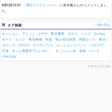
8月5日15:57
「薄紅デイトリッパー」
に湊宮楓さんがコメントしまし
た。
一覧を見る
タグ検索
セッション
アニソン
J-POP
東京事変
ボカロ
バンド
boowy
ボーイ
ロック
椎名林檎
邦楽
初心者大歓迎
邦楽ロック
東京
ヨルシカ
J-ROCK
ライブハウス
セッションイベント
ハロプロ
平成
ずっと真夜中でいいのに。
セッション会
布袋
ベース
YOASOBI
Ads by Google