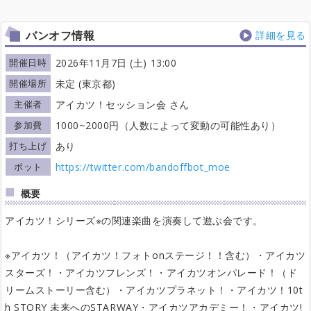
バンオフ情報
詳細を見る
開催日時
2026年11月7日 (土) 13:00
開催場所
未定 (東京都)
主催者
アイカツ！セッション会 さん
参加費
1000~2000円（人数によって変動の可能性あり）
打ち上げ
あり
ボット
https://twitter.com/bandoffbot_moe
概要
アイカツ！シリーズ※の関連楽曲を演奏して遊ぶ会です。
※アイカツ！（アイカツ！フォトonステージ！！含む）・アイカツ
スターズ！・アイカツフレンズ！・アイカツオンパレード！（ド
リームストーリー含む）・アイカツプラネット！・アイカツ！10t
h STORY 未来へのSTARWAY・アイカツアカデミー！・アイカツ!