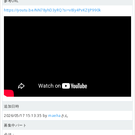
参考URL
https://youtu.be/NN78yhD3yRQ?si=v8ly4PvKZIJP990k
追加日時
2026/05/17 15:13:35 by
maeha
さん
募集中パート
必須：