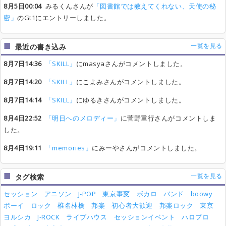
8月5日00:04
みるくんさんが
「図書館では教えてくれない、天使の秘
密」
のGt1にエントリーしました。
一覧を見る
最近の書き込み
8月7日14:36
「SKILL」
にmasyaさんがコメントしました。
8月7日14:20
「SKILL」
にこよみさんがコメントしました。
8月7日14:14
「SKILL」
にゆるきさんがコメントしました。
8月4日22:52
「明日へのメロディー」
に菅野重行さんがコメントしま
した。
8月4日19:11
「memories」
にみーやさんがコメントしました。
一覧を見る
タグ検索
セッション
アニソン
J-POP
東京事変
ボカロ
バンド
boowy
ボーイ
ロック
椎名林檎
邦楽
初心者大歓迎
邦楽ロック
東京
ヨルシカ
J-ROCK
ライブハウス
セッションイベント
ハロプロ