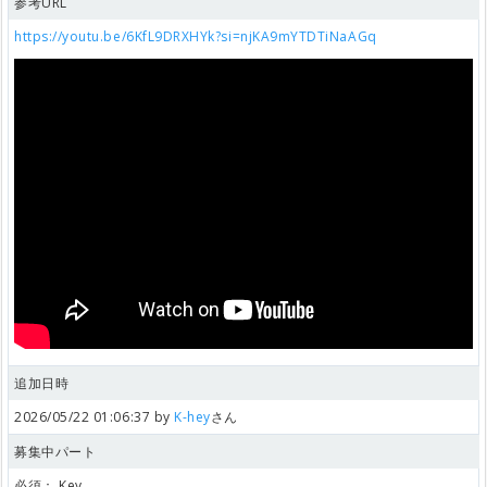
参考URL
https://youtu.be/6KfL9DRXHYk?si=njKA9mYTDTiNaAGq
追加日時
2026/05/22 01:06:37 by
K-hey
さん
募集中パート
必須：
Key