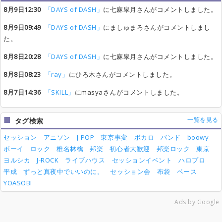
8月9日12:30
「DAYS of DASH」
に七麻皐月さんがコメントしました。
8月9日09:49
「DAYS of DASH」
にましゅまろさんがコメントしまし
た。
8月8日20:28
「DAYS of DASH」
に七麻皐月さんがコメントしました。
8月8日08:23
「ray」
にひろ木さんがコメントしました。
8月7日14:36
「SKILL」
にmasyaさんがコメントしました。
一覧を見る
タグ検索
セッション
アニソン
J-POP
東京事変
ボカロ
バンド
boowy
ボーイ
ロック
椎名林檎
邦楽
初心者大歓迎
邦楽ロック
東京
ヨルシカ
J-ROCK
ライブハウス
セッションイベント
ハロプロ
平成
ずっと真夜中でいいのに。
セッション会
布袋
ベース
YOASOBI
Ads by Google