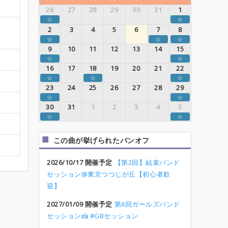
26
27
28
29
30
31
1
☆
☆
2
3
4
5
6
7
8
☆
☆
☆
9
10
11
12
13
14
15
☆
☆
16
17
18
19
20
21
22
☆
☆
☆
23
24
25
26
27
28
29
☆
☆
30
31
1
2
3
4
5
☆
☆
この曲が挙げられたバンオフ
2026/10/17 開催予定
【第2回】結束バンド
セッション@東京つつじが丘【初心者歓
迎】
2027/01/09 開催予定
第6回ガールズバンド
セッション🍰 #GBセッション