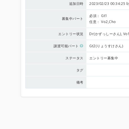
追加日時
2023/02/23 00:34:25 
必須：
Gt1
募集中パート
任意：
Vo2,Cho
エントリー状況
Dr(かずっしーさん), Vo
譲渡可能パート
Gt2(りょうすけさん)
ステータス
エントリー募集中
タグ
備考