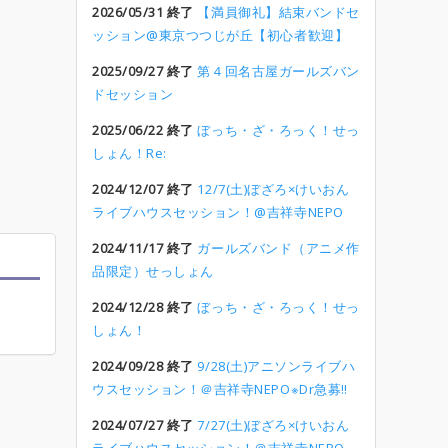
2026/05/31 終了
【満員御礼】結束バンドセ
ッション@東京つつじが丘【初心者歓迎】
2025/09/27 終了
第４回名古屋ガールズバン
ドセッション
2025/06/22 終了
ぼっち・ざ・ろっく！せっ
しょん！Re:
2024/12/07 終了
12/7(土)ぼざろ×けいおん
ライブハウスセッション！@吉祥寺NEPO
2024/11/17 終了
ガールズバンド（アニメ作
品限定）せっしょん
2024/12/28 終了
ぼっち・ざ・ろっく！せっ
しょん！
2024/09/28 終了
9/28(土)アニソンライブハ
ウスセッション！＠吉祥寺NEPO※Dr急募‼︎
2024/07/27 終了
7/27(土)ぼざろ×けいおん