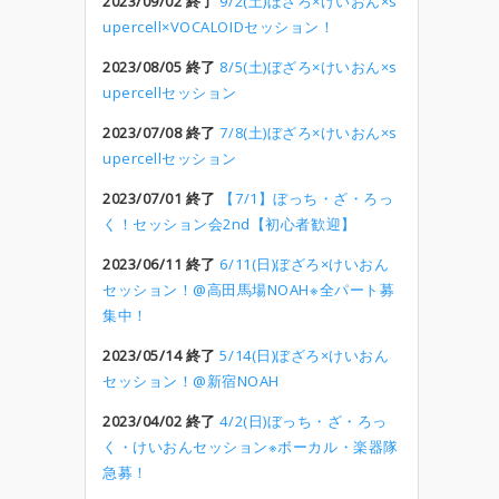
2023/09/02 終了
9/2(土)ぼざろ×けいおん×s
upercell×VOCALOIDセッション！
2023/08/05 終了
8/5(土)ぼざろ×けいおん×s
upercellセッション
2023/07/08 終了
7/8(土)ぼざろ×けいおん×s
upercellセッション
2023/07/01 終了
【7/1】ぼっち・ざ・ろっ
く！セッション会2nd【初心者歓迎】
2023/06/11 終了
6/11(日)ぼざろ×けいおん
セッション！@高田馬場NOAH※全パート募
集中！
2023/05/14 終了
5/14(日)ぼざろ×けいおん
セッション！@新宿NOAH
2023/04/02 終了
4/2(日)ぼっち・ざ・ろっ
く・けいおんセッション※ボーカル・楽器隊
急募！