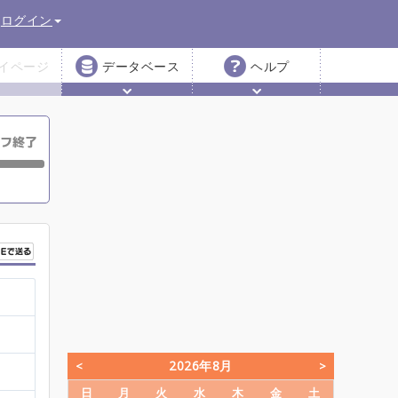
ログイン
イページ
データベース
ヘルプ
2026年8月
日
月
火
水
木
金
土