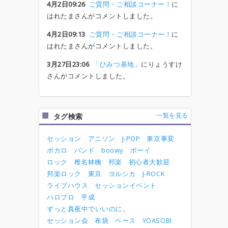
4月2日09:26
ご質問・ご相談コーナー！
に
はれたまさんがコメントしました。
4月2日09:13
ご質問・ご相談コーナー！
に
はれたまさんがコメントしました。
3月27日23:06
「ひみつ基地」
にりょうすけ
さんがコメントしました。
一覧を見る
タグ検索
セッション
アニソン
J-POP
東京事変
ボカロ
バンド
boowy
ボーイ
ロック
椎名林檎
邦楽
初心者大歓迎
邦楽ロック
東京
ヨルシカ
J-ROCK
ライブハウス
セッションイベント
ハロプロ
平成
ずっと真夜中でいいのに。
セッション会
布袋
ベース
YOASOBI