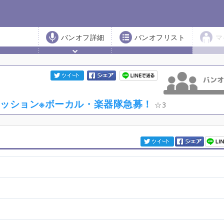
バンオフ詳細
バンオフリスト
マ
んセッション※ボーカル・楽器隊急募！
3