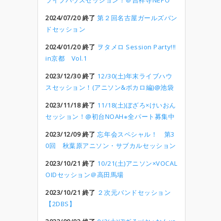
ライブハウスセッション！＠吉祥寺NEPO
2024/07/20 終了
第２回名古屋ガールズバン
ドセッション
2024/01/20 終了
ヲタメロ Session Party!!!
in京都 Vol.1
2023/12/30 終了
12/30(土)年末ライブハウ
スセッション！(アニソン&ボカロ編)@池袋
2023/11/18 終了
11/18(土)ぼざろ×けいおん
セッション！@初台NOAH※全パート募集中
2023/12/09 終了
忘年会スペシャル！ 第3
0回 秋葉原アニソン・サブカルセッション
2023/10/21 終了
10/21(土)アニソン×VOCAL
OIDセッション＠高田馬場
2023/10/21 終了
２次元バンドセッション
【2DBS】