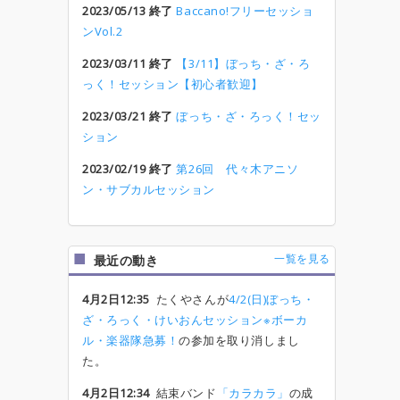
2023/05/13 終了
Baccano!フリーセッショ
ンVol.2
2023/03/11 終了
【3/11】ぼっち・ざ・ろ
っく！セッション【初心者歓迎】
2023/03/21 終了
ぼっち・ざ・ろっく！セッ
ション
2023/02/19 終了
第26回 代々木アニソ
ン・サブカルセッション
一覧を見る
最近の動き
4月2日12:35
たくやさんが
4/2(日)ぼっち・
ざ・ろっく・けいおんセッション※ボーカ
ル・楽器隊急募！
の参加を取り消しまし
た。
4月2日12:34
結束バンド
「カラカラ」
の成