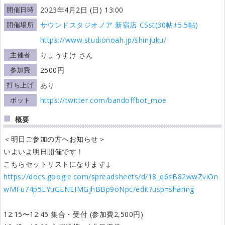
開催日時
2023年4月2日 (日) 13:00
開催場所
サウンドスタジオノア 新宿店 CSst(30帖+5.5帖)
https://www.studionoah.jp/shinjuku/
主催者
りょうすけ さん
参加費
2500円
打ち上げ
あり
ボット
https://twitter.com/bandoffbot_moe
概要
＜明日ご参加の方へお知らせ＞
いよいよ明日開催です！
こちらセットリストになります↓
https://docs.google.com/spreadsheets/d/18_q6sB82wwZviOn
wMFu74p5LYuGENEIMGjhBBp9oNpc/edit?usp=sharing
12:15〜12:45 集合・受付 (参加費2,500円)