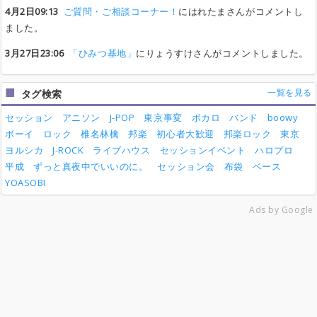
4月2日09:13
ご質問・ご相談コーナー！
にはれたまさんがコメントし
ました。
3月27日23:06
「ひみつ基地」
にりょうすけさんがコメントしました。
一覧を見る
タグ検索
セッション
アニソン
J-POP
東京事変
ボカロ
バンド
boowy
ボーイ
ロック
椎名林檎
邦楽
初心者大歓迎
邦楽ロック
東京
ヨルシカ
J-ROCK
ライブハウス
セッションイベント
ハロプロ
平成
ずっと真夜中でいいのに。
セッション会
布袋
ベース
YOASOBI
Ads by Google