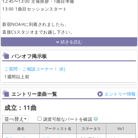
12:45〜13:00 主催挨拶・1曲目準備
13:00 1曲目セッションスタート
新宿NOAHに到着されましたら、
直接Csスタジオまでお越し下さい。
バンオフ掲示板
ご質問・ご相談コーナー！ (8)
1週間以上前
エントリー楽曲一覧
エントリー情報
成立：11曲
並べ替え
譲渡可能なパートを確認
曲名
曲名
曲名
曲名
アーティスト名
アーティスト名
アーティスト名
アーティスト名
ステータス
ステータス
ステータス
ステータス
Vo1
Vo1
Vo1
Vo1