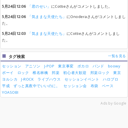
5月24日12:06
「君のせい」
にCottieさんがコメントしました。
5月24日12:06
「気ままな天使たち」
にOnoderaさんがコメントしまし
た。
5月24日12:03
「気ままな天使たち」
にCottieさんがコメントしまし
た。
一覧を見る
タグ検索
セッション
アニソン
J-POP
東京事変
ボカロ
バンド
boowy
ボーイ
ロック
椎名林檎
邦楽
初心者大歓迎
邦楽ロック
東京
ヨルシカ
J-ROCK
ライブハウス
セッションイベント
ハロプロ
平成
ずっと真夜中でいいのに。
セッション会
布袋
ベース
YOASOBI
Ads by Google