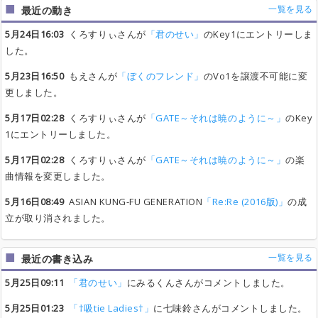
一覧を見る
最近の動き
5月24日16:03
くろすりぃさんが
「君のせい」
のKey1にエントリーしま
した。
5月23日16:50
もえさんが
「ぼくのフレンド」
のVo1を譲渡不可能に変
更しました。
5月17日02:28
くろすりぃさんが
「GATE～それは暁のように～」
のKey
1にエントリーしました。
5月17日02:28
くろすりぃさんが
「GATE～それは暁のように～」
の楽
曲情報を変更しました。
5月16日08:49
ASIAN KUNG-FU GENERATION
「Re:Re (2016版)」
の成
立が取り消されました。
一覧を見る
最近の書き込み
5月25日09:11
「君のせい」
にみるくんさんがコメントしました。
5月25日01:23
「†吸tie Ladies†」
に七味鈴さんがコメントしました。