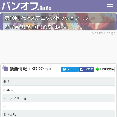
第10回 代々木アニソンセッション
2
2019年5月26日(日) 終了
42名
Ads by Google
楽曲情報：KODO
0
曲名
KODO
アーティスト名
nonoc
参考URL