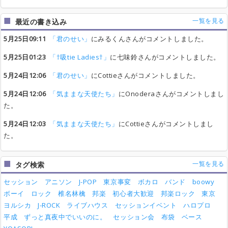
一覧を見る
最近の書き込み
5月25日09:11
「君のせい」
にみるくんさんがコメントしました。
5月25日01:23
「†吸tie Ladies†」
に七味鈴さんがコメントしました。
5月24日12:06
「君のせい」
にCottieさんがコメントしました。
5月24日12:06
「気ままな天使たち」
にOnoderaさんがコメントしまし
た。
5月24日12:03
「気ままな天使たち」
にCottieさんがコメントしまし
た。
一覧を見る
タグ検索
セッション
アニソン
J-POP
東京事変
ボカロ
バンド
boowy
ボーイ
ロック
椎名林檎
邦楽
初心者大歓迎
邦楽ロック
東京
ヨルシカ
J-ROCK
ライブハウス
セッションイベント
ハロプロ
平成
ずっと真夜中でいいのに。
セッション会
布袋
ベース