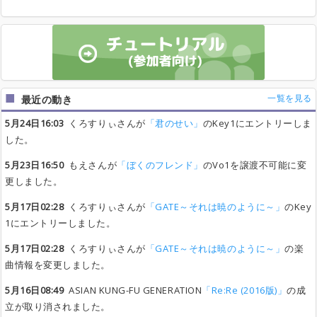
一覧を見る
最近の動き
5月24日16:03
くろすりぃさんが
「君のせい」
のKey1にエントリーしま
した。
5月23日16:50
もえさんが
「ぼくのフレンド」
のVo1を譲渡不可能に変
更しました。
5月17日02:28
くろすりぃさんが
「GATE～それは暁のように～」
のKey
1にエントリーしました。
5月17日02:28
くろすりぃさんが
「GATE～それは暁のように～」
の楽
曲情報を変更しました。
5月16日08:49
ASIAN KUNG-FU GENERATION
「Re:Re (2016版)」
の成
立が取り消されました。