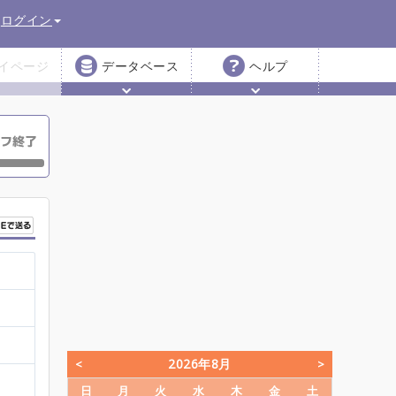
ログイン
イページ
データベース
ヘルプ
2026年8月
日
月
火
水
木
金
土