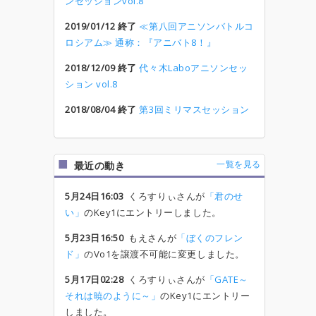
ンセッションvol.8
2019/01/12 終了
≪第八回アニソンバトルコ
ロシアム≫ 通称：『アニバト8！』
2018/12/09 終了
代々木Laboアニソンセッ
ション vol.8
2018/08/04 終了
第3回ミリマスセッション
一覧を見る
最近の動き
5月24日16:03
くろすりぃさんが
「君のせ
い」
のKey1にエントリーしました。
5月23日16:50
もえさんが
「ぼくのフレン
ド」
のVo1を譲渡不可能に変更しました。
5月17日02:28
くろすりぃさんが
「GATE～
それは暁のように～」
のKey1にエントリー
しました。