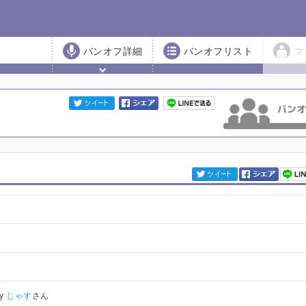
バンオフ詳細
バンオフリスト
マ
by
じゃす
さん