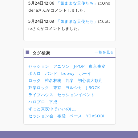
5月24日12:06
「気ままな天使たち」
にOno
deraさんがコメントしました。
5月24日12:03
「気ままな天使たち」
にCott
ieさんがコメントしました。
一覧を見る
タグ検索
セッション
アニソン
J-POP
東京事変
ボカロ
バンド
boowy
ボーイ
ロック
椎名林檎
邦楽
初心者大歓迎
邦楽ロック
東京
ヨルシカ
J-ROCK
ライブハウス
セッションイベント
ハロプロ
平成
ずっと真夜中でいいのに。
セッション会
布袋
ベース
YOASOBI