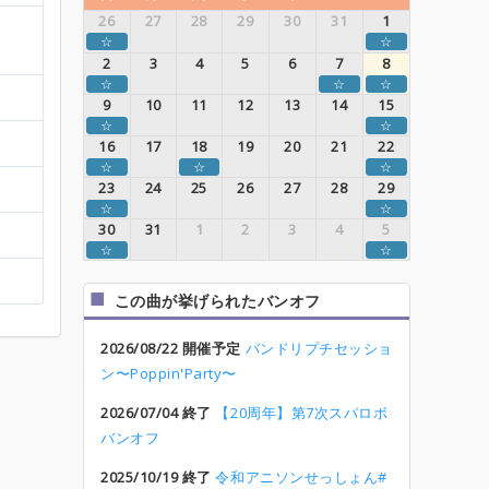
26
27
28
29
30
31
1
☆
☆
2
3
4
5
6
7
8
☆
☆
☆
9
10
11
12
13
14
15
☆
☆
16
17
18
19
20
21
22
☆
☆
☆
23
24
25
26
27
28
29
☆
☆
30
31
1
2
3
4
5
☆
☆
この曲が挙げられたバンオフ
2026/08/22 開催予定
バンドリプチセッショ
ン〜Poppin'Party〜
2026/07/04 終了
【20周年】第7次スパロボ
バンオフ
2025/10/19 終了
令和アニソンせっしょん#