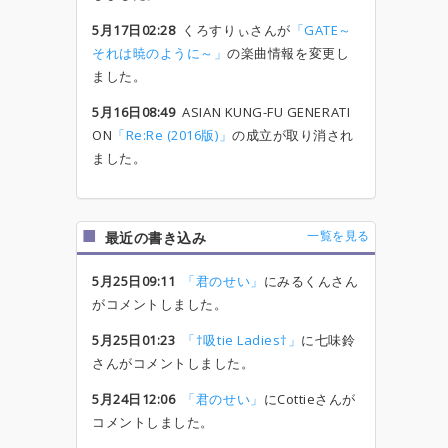
5月17日02:28
くろすりぃさんが
「GATE～
それは暁のように～」
の楽曲情報を変更し
ました。
5月16日08:49
ASIAN KUNG-FU GENERATI
ON
「Re:Re (2016版)」
の成立が取り消され
ました。
一覧を見る
最近の書き込み
5月25日09:11
「君のせい」
にみるくんさん
がコメントしました。
5月25日01:23
「†吸tie Ladies†」
に七味鈴
さんがコメントしました。
5月24日12:06
「君のせい」
にCottieさんが
コメントしました。