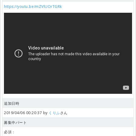
https://youtu.be/mZVlUOrTGRk
追加日時
2019/04/06 00:20:37 by
くりふ
さん
募集中パート
必須：