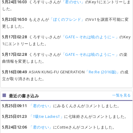
5月24日16:03
くろすりぃさんが
「君のせい」
のKey1にエントリーしま
した。
5月23日16:50
もえさんが
「ぼくのフレンド」
のVo1を譲渡不可能に変
更しました。
5月17日02:28
くろすりぃさんが
「GATE～それは暁のように～」
のKey
1にエントリーしました。
5月17日02:28
くろすりぃさんが
「GATE～それは暁のように～」
の楽
曲情報を変更しました。
5月16日08:49
ASIAN KUNG-FU GENERATION
「Re:Re (2016版)」
の成
立が取り消されました。
一覧を見る
最近の書き込み
5月25日09:11
「君のせい」
にみるくんさんがコメントしました。
5月25日01:23
「†吸tie Ladies†」
に七味鈴さんがコメントしました。
5月24日12:06
「君のせい」
にCottieさんがコメントしました。