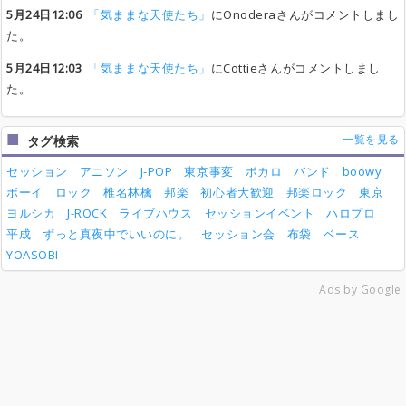
5月24日12:06
「気ままな天使たち」
にOnoderaさんがコメントしまし
た。
5月24日12:03
「気ままな天使たち」
にCottieさんがコメントしまし
た。
一覧を見る
タグ検索
セッション
アニソン
J-POP
東京事変
ボカロ
バンド
boowy
ボーイ
ロック
椎名林檎
邦楽
初心者大歓迎
邦楽ロック
東京
ヨルシカ
J-ROCK
ライブハウス
セッションイベント
ハロプロ
平成
ずっと真夜中でいいのに。
セッション会
布袋
ベース
YOASOBI
Ads by Google