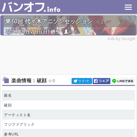
第10回 代々木アニソンセッション
2
2019年5月26日(日) 終了
42名
Ads by Google
楽曲情報：破顔
0
曲名
破顔
アーティスト名
フジファブリック
参考URL