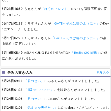
5月23日16:50
もえさんが
「ぼくのフレンド」
のVo1を譲渡不可能に変
更しました。
5月17日02:28
くろすりぃさんが
「GATE～それは暁のように～」
のKey
1にエントリーしました。
5月17日02:28
くろすりぃさんが
「GATE～それは暁のように～」
の楽
曲情報を変更しました。
5月16日08:49
ASIAN KUNG-FU GENERATION
「Re:Re (2016版)」
の成
立が取り消されました。
一覧を見る
最近の書き込み
5月25日09:11
「君のせい」
にみるくんさんがコメントしました。
5月25日01:23
「†吸tie Ladies†」
に七味鈴さんがコメントしました。
5月24日12:06
「君のせい」
にCottieさんがコメントしました。
5月24日12:06
「気ままな天使たち」
にOnoderaさんがコメントしまし