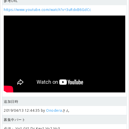
参考URL
https://www.youtube.com/watch?v=3uRdxB6GdCc
追加日時
2019/04/13 12:44:35 by
Onodera
さん
募集中パート
必須：
Vo1,Gt1,Dr,Key1,Vo2,Vo3