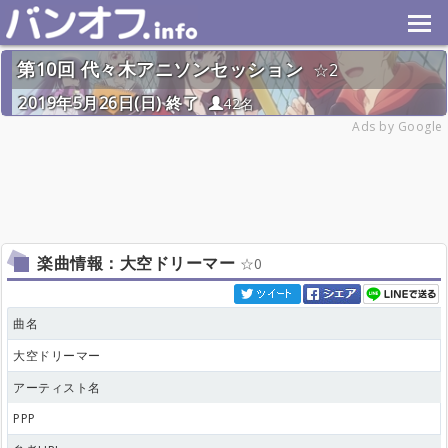
第10回 代々木アニソンセッション
2
2019年5月26日(日) 終了
42名
Ads by Google
楽曲情報：大空ドリーマー
0
曲名
大空ドリーマー
アーティスト名
PPP