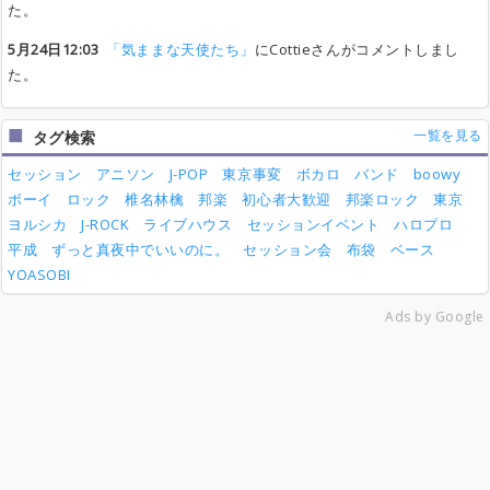
た。
5月24日12:03
「気ままな天使たち」
にCottieさんがコメントしまし
た。
一覧を見る
タグ検索
セッション
アニソン
J-POP
東京事変
ボカロ
バンド
boowy
ボーイ
ロック
椎名林檎
邦楽
初心者大歓迎
邦楽ロック
東京
ヨルシカ
J-ROCK
ライブハウス
セッションイベント
ハロプロ
平成
ずっと真夜中でいいのに。
セッション会
布袋
ベース
YOASOBI
Ads by Google