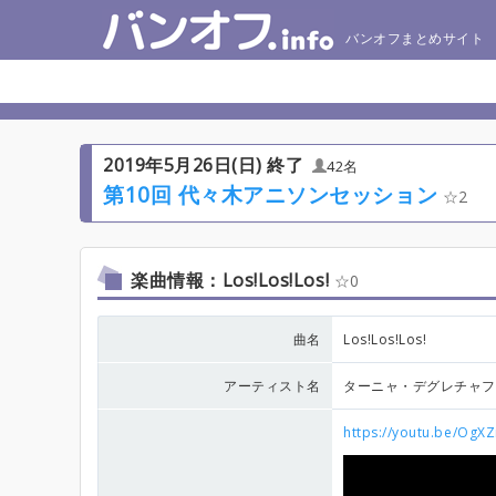
バンオフまとめサイト
2019年5月26日(日) 終了
42名
第10回 代々木アニソンセッション
2
楽曲情報：Los!Los!Los!
0
曲名
Los!Los!Los!
アーティスト名
ターニャ・デグレチャフ
https://youtu.be/OgX