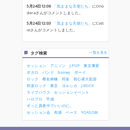
5月24日12:06
「気ままな天使たち」
にOno
deraさんがコメントしました。
5月24日12:03
「気ままな天使たち」
にCott
ieさんがコメントしました。
一覧を見る
タグ検索
セッション
アニソン
J-POP
東京事変
ボカロ
バンド
boowy
ボーイ
ロック
椎名林檎
邦楽
初心者大歓迎
邦楽ロック
東京
ヨルシカ
J-ROCK
ライブハウス
セッションイベント
ハロプロ
平成
ずっと真夜中でいいのに。
セッション会
布袋
ベース
YOASOBI