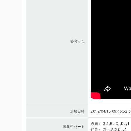
参考URL
追加日時
2019/04/15 09:46:52 
必須：
Gt1,Ba,Dr,Key1
募集中パート
任意：
Cho,Gt2,Key2