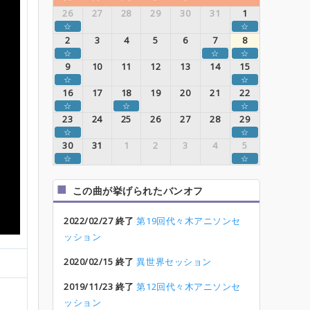
26
27
28
29
30
31
1
☆
☆
2
3
4
5
6
7
8
☆
☆
☆
9
10
11
12
13
14
15
☆
☆
16
17
18
19
20
21
22
☆
☆
☆
23
24
25
26
27
28
29
☆
☆
30
31
1
2
3
4
5
☆
☆
この曲が挙げられたバンオフ
2022/02/27 終了
第19回代々木アニソンセ
ッション
2020/02/15 終了
異世界セッション
2019/11/23 終了
第12回代々木アニソンセ
ッション