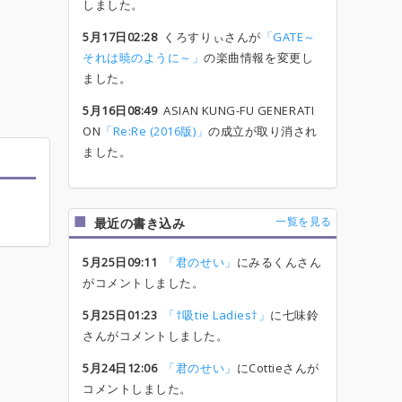
しました。
5月17日02:28
くろすりぃさんが
「GATE～
それは暁のように～」
の楽曲情報を変更し
ました。
5月16日08:49
ASIAN KUNG-FU GENERATI
ON
「Re:Re (2016版)」
の成立が取り消され
ました。
一覧を見る
最近の書き込み
5月25日09:11
「君のせい」
にみるくんさん
がコメントしました。
5月25日01:23
「†吸tie Ladies†」
に七味鈴
さんがコメントしました。
5月24日12:06
「君のせい」
にCottieさんが
コメントしました。