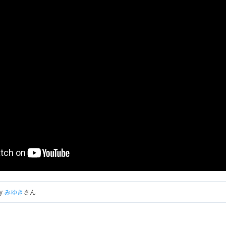
by
みゆき
さん