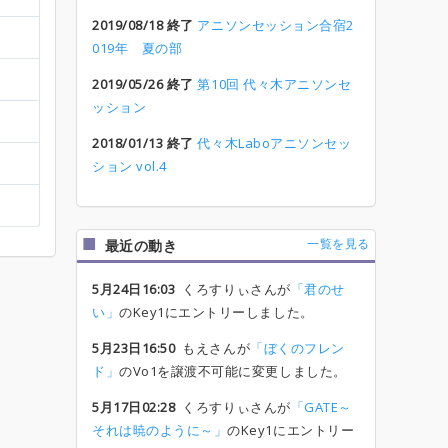
2019/08/18 終了
アニソンセッション合宿2
019年 夏の部
2019/05/26 終了
第10回 代々木アニソンセ
ッション
2018/01/13 終了
代々木Laboアニソンセッ
ション vol.4
一覧を見る
最近の動き
5月24日16:03
くろすりぃさんが
「君のせ
い」
のKey1にエントリーしました。
5月23日16:50
もえさんが
「ぼくのフレン
ド」
のVo1を譲渡不可能に変更しました。
5月17日02:28
くろすりぃさんが
「GATE～
それは暁のように～」
のKey1にエントリー