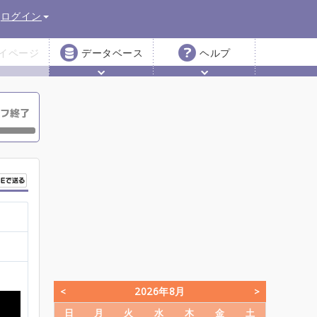
ログイン
イページ
データベース
ヘルプ
2026年8月
日
月
火
水
木
金
土