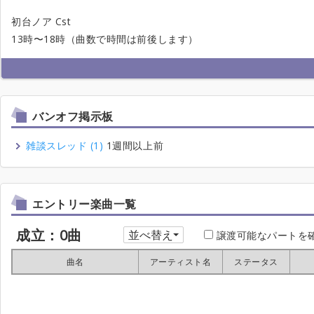
初台ノア Cst
13時〜18時（曲数で時間は前後します）
バンオフ掲示板
雑談スレッド (1)
1週間以上前
エントリー楽曲一覧
成立：0曲
並べ替え
譲渡可能なパートを
曲名
曲名
曲名
曲名
アーティスト名
アーティスト名
アーティスト名
アーティスト名
ステータス
ステータス
ステータス
ステータス