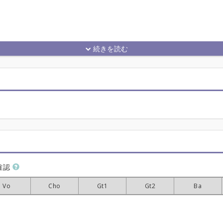
確認
Vo
Vo
Vo
Vo
Cho
Cho
Cho
Cho
Gt1
Gt1
Gt1
Gt1
Gt2
Gt2
Gt2
Gt2
Ba
Ba
Ba
Ba