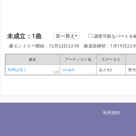
未成立：1曲
並べ替え
譲渡可能なパートを
曲エントリー開始：12月22日22:00
曲追加締切：1月19日22:
曲名
曲名
曲名
曲名
アーティスト名
アーティスト名
アーティスト名
アーティスト名
ステータス
ステータス
ステータス
ステータス
時間は告ぐ
時間は告ぐ
時間は告ぐ
時間は告ぐ
siraph
siraph
siraph
siraph
あと4人
あと4人
あと4人
あと4人
受付
受付
受付
受付
0
0
0
0
利用規約