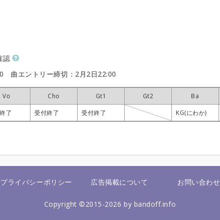
確認
00
曲エントリー締切：2月2日22:00
Vo
Vo
Vo
Vo
Cho
Cho
Cho
Cho
Gt1
Gt1
Gt1
Gt1
Gt2
Gt2
Gt2
Gt2
Ba
Ba
Ba
Ba
終了
終了
終了
終了
受付終了
受付終了
受付終了
受付終了
受付終了
受付終了
受付終了
受付終了
KG(にわか)
KG(にわか)
KG(にわか)
KG(にわか)
プライバシーポリシー
広告掲載について
お問い合わ
Copyright ©2015-2026 by bandoff.info