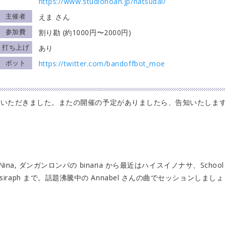
https://www.studionoah.jp/hatsudai/
主催者
えま さん
参加費
割り勘 (約1000円〜2000円)
打ち上げ
あり
ボット
https://twitter.com/bandoffbot_moe
ていただきました。またの開催の予定がありましたら、告知いたしま
ダンガンロンパの binaria から最近はハイスイノナサ、School Foo
いの siraph まで。話題沸騰中の Annabel さんの曲でセッションしまし