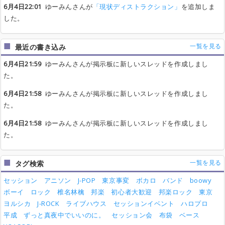
6月4日22:01
ゆーみんさんが
「現状ディストラクション」
を追加しま
した。
一覧を見る
最近の書き込み
6月4日21:59
ゆーみんさんが掲示板に新しいスレッドを作成しまし
た。
6月4日21:58
ゆーみんさんが掲示板に新しいスレッドを作成しまし
た。
6月4日21:58
ゆーみんさんが掲示板に新しいスレッドを作成しまし
た。
一覧を見る
タグ検索
セッション
アニソン
J-POP
東京事変
ボカロ
バンド
boowy
ボーイ
ロック
椎名林檎
邦楽
初心者大歓迎
邦楽ロック
東京
ヨルシカ
J-ROCK
ライブハウス
セッションイベント
ハロプロ
平成
ずっと真夜中でいいのに。
セッション会
布袋
ベース