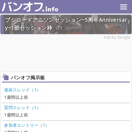
ブシロードアニソンセッション~5周年Anniversar
y~1部セッション枠
1
2026年9月19日(土) 開催予定
Ads by Google
1名
バンオフ掲示板
連絡スレッド（1）
1週間以上前
質問スレッド（1）
1週間以上前
参加者エントリー（1）