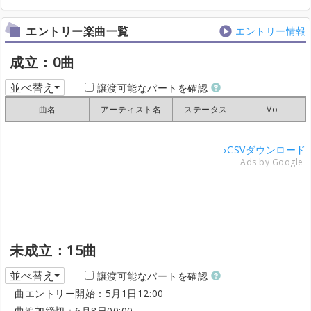
エントリー楽曲一覧
エントリー情報
成立：0曲
並べ替え
譲渡可能なパートを確認
曲名
曲名
曲名
曲名
アーティスト名
アーティスト名
アーティスト名
アーティスト名
ステータス
ステータス
ステータス
ステータス
Vo
Vo
Vo
Vo
→CSVダウンロード
Ads by Google
未成立：15曲
並べ替え
譲渡可能なパートを確認
曲エントリー開始：5月1日12:00
曲追加締切：6月8日00:00