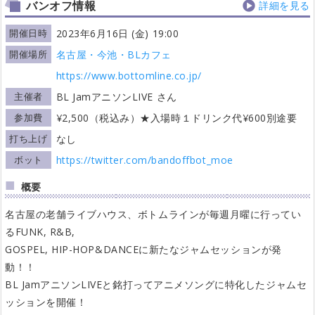
バンオフ情報
詳細を見る
開催日時
2023年6月16日 (金) 19:00
開催場所
名古屋・今池・BLカフェ
https://www.bottomline.co.jp/
主催者
BL JamアニソンLIVE さん
参加費
¥2,500（税込み）★入場時１ドリンク代¥600別途要
打ち上げ
なし
ボット
https://twitter.com/bandoffbot_moe
概要
名古屋の老舗ライブハウス、ボトムラインが毎週月曜に行ってい
るFUNK, R&B,
GOSPEL, HIP-HOP&DANCEに新たなジャムセッションが発
動！！
BL JamアニソンLIVEと銘打ってアニメソングに特化したジャムセ
ッションを開催！