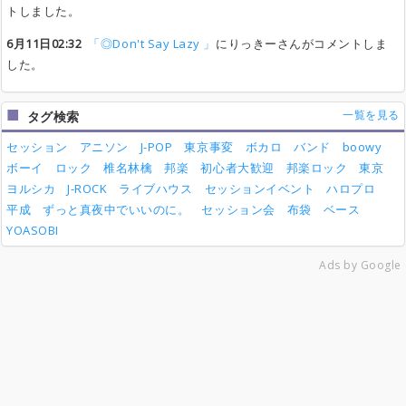
トしました。
6月11日02:32
「◎Don't Say Lazy 」
にりっきーさんがコメントしま
した。
一覧を見る
タグ検索
セッション
アニソン
J-POP
東京事変
ボカロ
バンド
boowy
ボーイ
ロック
椎名林檎
邦楽
初心者大歓迎
邦楽ロック
東京
ヨルシカ
J-ROCK
ライブハウス
セッションイベント
ハロプロ
平成
ずっと真夜中でいいのに。
セッション会
布袋
ベース
YOASOBI
Ads by Google