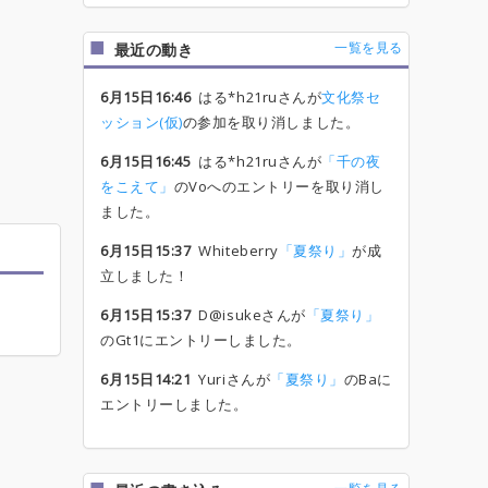
一覧を見る
最近の動き
6月15日16:46
はる*h21ruさんが
文化祭セ
ッション(仮)
の参加を取り消しました。
6月15日16:45
はる*h21ruさんが
「千の夜
をこえて」
のVoへのエントリーを取り消し
ました。
6月15日15:37
Whiteberry
「夏祭り」
が成
立しました！
6月15日15:37
D@isukeさんが
「夏祭り」
のGt1にエントリーしました。
6月15日14:21
Yuriさんが
「夏祭り」
のBaに
エントリーしました。