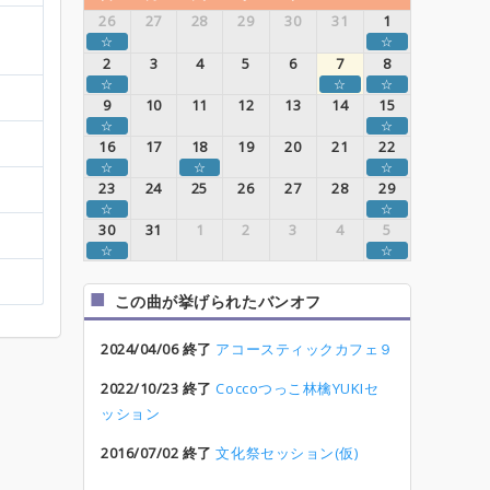
26
27
28
29
30
31
1
☆
☆
2
3
4
5
6
7
8
☆
☆
☆
9
10
11
12
13
14
15
☆
☆
16
17
18
19
20
21
22
☆
☆
☆
23
24
25
26
27
28
29
☆
☆
30
31
1
2
3
4
5
☆
☆
この曲が挙げられたバンオフ
2024/04/06 終了
アコースティックカフェ９
2022/10/23 終了
Coccoつっこ林檎YUKIセ
ッション
2016/07/02 終了
文化祭セッション(仮)