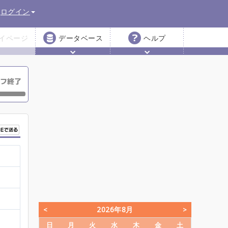
ログイン
イページ
データベース
ヘルプ
2026年8月
日
月
火
水
木
金
土