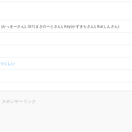
1(かっきーさん), Gt1(まさのーとさん), Key(かずきちさん), Ba(しんさん)
うつくしい
スポンサーリンク