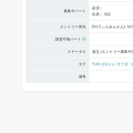
必須：
募集中パート
任意：
Gt2
エントリー状況
Dr(てぃんみんさん), Vo
譲渡可能パート
ステータス
成立 (エントリー募集中)
タグ
YUKI
かわいい
すてき
備考