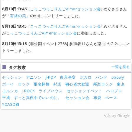
8月10日13:46
[
こっこつっこりんごAimerセッション会
] めぐさまさん
が
「有終の美」
のVoにエントリーしました。
8月10日13:45
[
こっこつっこりんごAimerセッション会
] めぐさまさん
が
こっこつっこりんごAimerセッション会
に参加しました。
8月10日13:18
[非公開イベント2766] 参加者11さんが楽曲IのGt2にエン
トリーしました。
一覧を見る
タグ検索
セッション
アニソン
J-POP
東京事変
ボカロ
バンド
boowy
ボーイ
ロック
椎名林檎
邦楽
初心者大歓迎
邦楽ロック
東京
ヨルシカ
J-ROCK
ライブハウス
セッションイベント
ハロプロ
平成
ずっと真夜中でいいのに。
セッション会
布袋
ベース
YOASOBI
Ads by Google