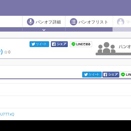
バンオフ詳細
バンオフリスト
マ
)
0
s4U7TTxQ