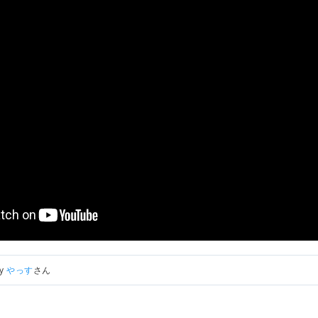
by
やっす
さん