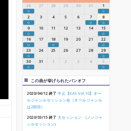
26
27
28
29
30
31
1
☆
☆
2
3
4
5
6
7
8
☆
☆
☆
9
10
11
12
13
14
15
☆
☆
16
17
18
19
20
21
22
☆
☆
☆
23
24
25
26
27
28
29
☆
☆
30
31
1
2
3
4
5
☆
☆
この曲が挙げられたバンオフ
2020/04/12 終了
中止【KAS Vol.10】オー
ルジャンルセッション会（オールジャンル
は2回目）
2020/03/15 終了
大セッション (ノンジャ
ンルセッション)