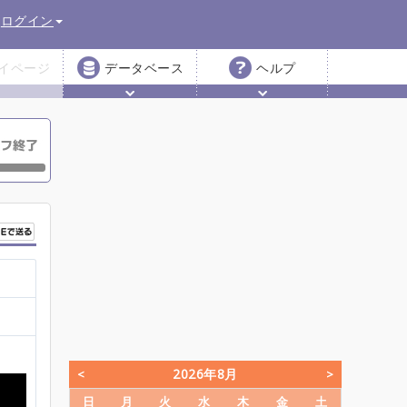
ログイン
イページ
データベース
ヘルプ
2026年8月
日
月
火
水
木
金
土