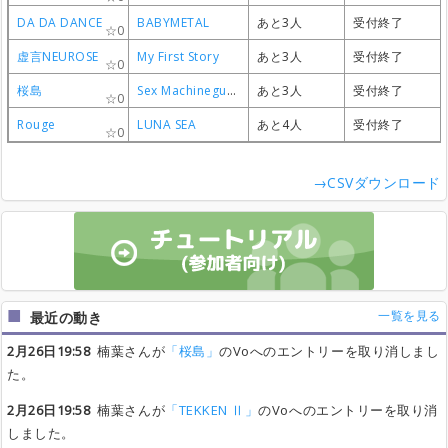
DA DA DANCE
DA DA DANCE
DA DA DANCE
DA DA DANCE
BABYMETAL
BABYMETAL
BABYMETAL
BABYMETAL
あと3人
あと3人
あと3人
あと3人
受付終了
受付終了
受付終了
受付終了
0
0
0
0
虚言NEUROSE
虚言NEUROSE
虚言NEUROSE
虚言NEUROSE
My First Story
My First Story
My First Story
My First Story
あと3人
あと3人
あと3人
あと3人
受付終了
受付終了
受付終了
受付終了
0
0
0
0
桜島
桜島
桜島
桜島
Sex Machineguns
Sex Machineguns
Sex Machineguns
Sex Machineguns
あと3人
あと3人
あと3人
あと3人
受付終了
受付終了
受付終了
受付終了
0
0
0
0
Rouge
Rouge
Rouge
Rouge
LUNA SEA
LUNA SEA
LUNA SEA
LUNA SEA
あと4人
あと4人
あと4人
あと4人
受付終了
受付終了
受付終了
受付終了
0
0
0
0
→CSVダウンロード
一覧を見る
最近の動き
2月26日19:58
楠葉さんが
「桜島」
のVoへのエントリーを取り消しまし
た。
2月26日19:58
楠葉さんが
「TEKKEN Ⅱ」
のVoへのエントリーを取り消
しました。