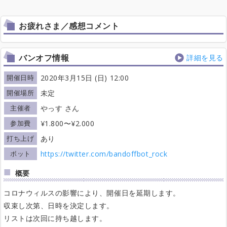
お疲れさま／感想コメント
バンオフ情報
詳細を見る
開催日時
2020年3月15日 (日) 12:00
開催場所
未定
主催者
やっす さん
参加費
¥1.800〜¥2.000
打ち上げ
あり
ボット
https://twitter.com/bandoffbot_rock
概要
コロナウィルスの影響により、開催日を延期します。
収束し次第、日時を決定します。
リストは次回に持ち越します。