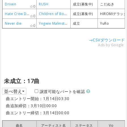
Driven
Driven
Driven
Driven
RUSH
RUSH
RUSH
RUSH
成立(募集中)
成立(募集中)
成立(募集中)
成立(募集中)
こだぬき
こだぬき
こだぬき
こだぬき
0
0
0
0
Hate Crew Deathroll
Hate Crew Deathroll
Hate Crew Deathroll
Hate Crew Deathroll
Children of Bodom
Children of Bodom
Children of Bodom
Children of Bodom
成立(募集中)
成立(募集中)
成立(募集中)
成立(募集中)
HIROMIデラッ
HIROMIデラッ
HIROMIデラッ
HIROMIデラッ
0
0
0
0
Never die
Never die
Never die
Never die
Yngwie Malmsteen
Yngwie Malmsteen
Yngwie Malmsteen
Yngwie Malmsteen
成立
成立
成立
成立
YuRo
YuRo
YuRo
YuRo
0
0
0
0
→CSVダウンロード
Ads by Google
未成立：17曲
並べ替え
譲渡可能なパートを確認
曲エントリー開始：1月14日03:30
曲追加締切：3月10日00:00
曲エントリー締切：3月14日00:00
曲名
曲名
曲名
曲名
アーティスト名
アーティスト名
アーティスト名
アーティスト名
ステータス
ステータス
ステータス
ステータス
Vo
Vo
Vo
Vo