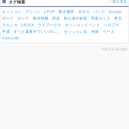
一覧を見る
タグ検索
セッション
アニソン
J-POP
東京事変
ボカロ
バンド
boowy
ボーイ
ロック
椎名林檎
邦楽
初心者大歓迎
邦楽ロック
東京
ヨルシカ
J-ROCK
ライブハウス
セッションイベント
ハロプロ
平成
ずっと真夜中でいいのに。
セッション会
布袋
ベース
YOASOBI
Ads by Google