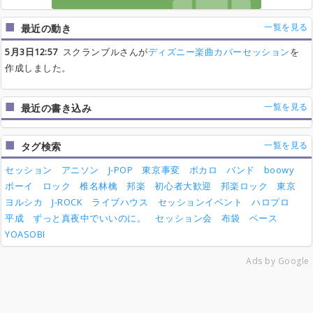
一覧を見る
最近の動き
5月3日12:57
スクランブルさんが
ディズニー楽曲カバーセッション
を
作成しました。
一覧を見る
最近の書き込み
一覧を見る
タグ検索
セッション
アニソン
J-POP
東京事変
ボカロ
バンド
boowy
ボーイ
ロック
椎名林檎
邦楽
初心者大歓迎
邦楽ロック
東京
ヨルシカ
J-ROCK
ライブハウス
セッションイベント
ハロプロ
平成
ずっと真夜中でいいのに。
セッション会
布袋
ベース
YOASOBI
Ads by Google